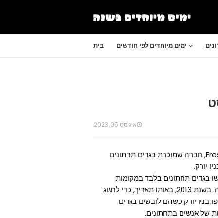
נים
ימים מיוחדים לפי חודשים
בית
אוגוסט 05, 2023
יום ההלבשה התחתונה הוא יום שנוסד על ידי חברת Freshpair, חברה שמוכרת בגדים תחתונים
ו יורק.
ות שילבשו בגדים תחתונים בלבד במקומות
מרכזיים בניו יורק, כמו הטיימס סקוור, בניין העירייה והבורסה. בשנת 2013, באותו תאריך, כדי לחגוג
 בניו יורק כשהם לובשים בגדים
ת של אנשים בתחתונים.