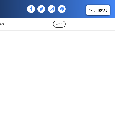
נגישות
חפש
חגי