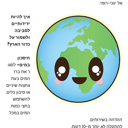
אל יווני-רומי.
איך להיות
ידידותיים
לסביבה
ולשמור על
כדור הארץ?
חיסכון
במים-
לסגו
ר את ברז
המים בעת
צחצוח שיניים
או סיבון כלים.
להשתמש
בחצי כמות
המים במכל
ההדחה בשירותים.
להתקלח לא יותר מ-10 דקות.