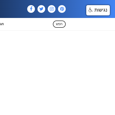
נגישות
חפש
חגי