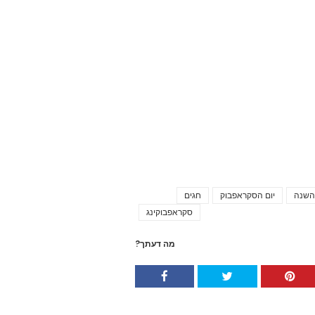
 השנה
יום הסקראפבוק
חגים
Tags
סקראפבוקינג
מה דעתך?