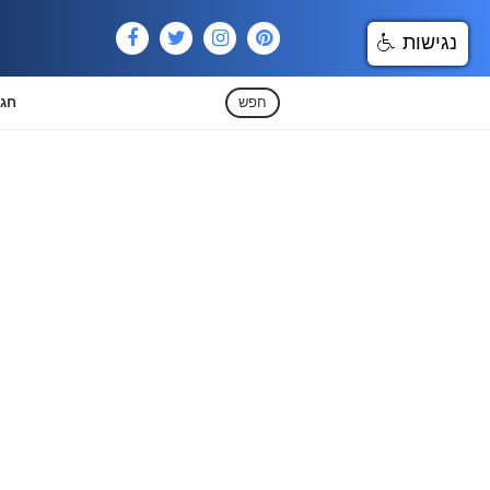
נגישות
חפש
חגי