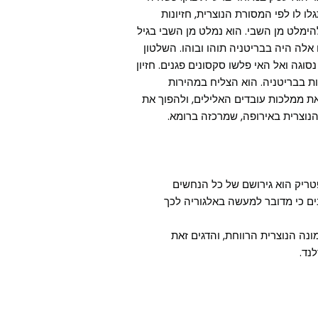
ו לו לפי המסורת הנוצרית, חזיונות
להימלט מן השבי. הוא נמלט מן השבי בגיל
 אלה היה בבריטניה תוהו ובוהו. השלטון
וגה ואל האי פלשו סקסונים פגנים. חזיון
ת בבריטניה. הוא הצליח במהירות
את ממלכות עובדים האלילים, ולהפוך את
הנוצרית באירופה, שמרכזה ברומא.
טריק הוא גירושם של כל הנחשים
נים כי מדובר למעשה באלגוריה לכך
נה הנוצרית הרווחת, והדגים זאת
נד.