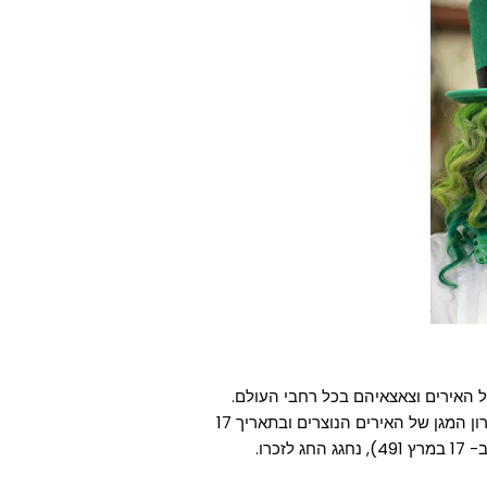
Saint Patrick's Da) הוא החג של האירים וצאצאיהם בכל רחבי העולם.
פטריק הקדוש היה מבשר הנצרות באירלנד. הוא נחשב לפטרון המגן של האירים הנוצרים ובתאריך 17