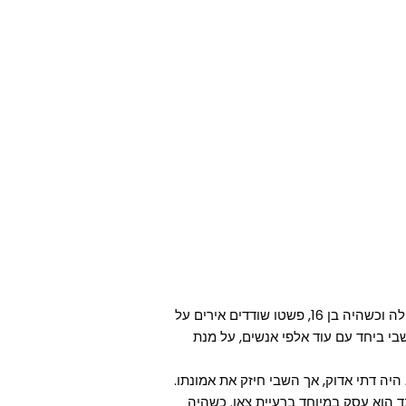
פטריק גדל במשפחה רגילה וכשהיה בן 16, פשטו שודדים אירים על
בי ביחד עם עוד אלפי אנשים, על מנת
היה דתי אדוק, אך השבי חיזק את אמונתו.
הוא עסק במיוחד ברעיית צאן. כשהיה