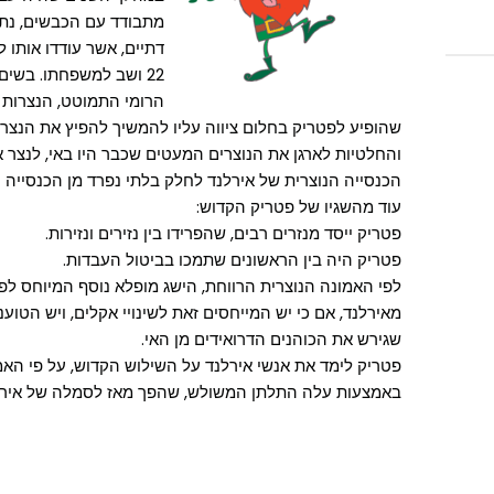
מתבודד עם הכבשים, נתגל
דתיים, אשר עודדו אותו 
22 ושב למשפחתו. בשים
הרומי התמוטט, הנצרות נס
שהופיע לפטריק בחלום ציווה עליו להמשיך להפיץ את הנצרו
והחלטיות לארגן את הנוצרים המעטים שכבר היו באי, לנצר 
הכנסייה הנוצרית של אירלנד לחלק בלתי נפרד מן הכנסייה 
עוד מהשגיו של פטריק הקדוש:
פטריק ייסד מנזרים רבים, שהפרידו בין נזירים ונזירות.
פטריק היה בין הראשונים שתמכו בביטול העבדות.
לפי האמונה הנוצרית הרווחת, הישג מופלא נוסף המיוחס לפ
מאירלנד, אם כי יש המייחסים זאת לשינויי אקלים, ויש הטוע
שגירש את הכוהנים הדרואידים מן האי.
פטריק לימד את אנשי אירלנד על השילוש הקדוש, על פי האמו
באמצעות עלה התלתן המשולש, שהפך מאז לסמלה של אירל