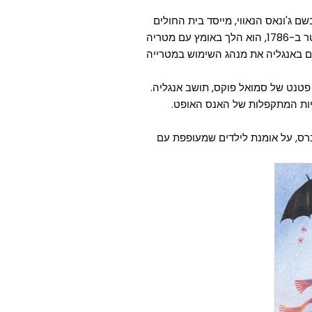
ג'ונאס הנאווי, מייסד בית החולים
מגדלן בלונדון בערך בשנת 1750. במשך 30 שנים, עד שנפטר ב-1786, הוא הלך באומץ עם מטריה
נת 1788 אימצו גברים נוספים באנגליה את מנהג השימוש במטרייה
של מטריות להמונים היה בשנת 1852, על פי פטנט של סמואל פוקס, תושב אנגליה.
 טרברס, על אומנת לילדים שמעופפת עם