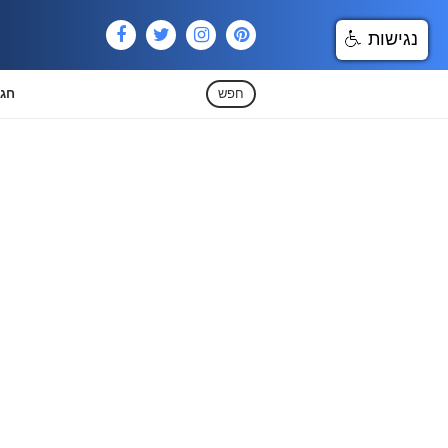
נגישות
חפש
חגי