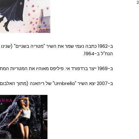
ב-1962 כתבה נעמי שמר את השיר "מטריה בשניים" (שנ
הנח"ל ב-1964.
ב-1969 ייצר ברדפורד אי. פיליפס מאוהיו את המטריות המתקפלות בקלות הראשונות.
ב-2007 יצא השיר "Umbrella" של ריהאנה (מתוך האלבום Good Girl Gone Bad).