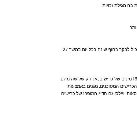
בה מגילת זכויות.
באוסטרליה יש יותר מ-10,000 חופי ים. זאת אומרת שאתה יכול לבקר בחוף שונה בכל יום במשך 27
באוסטרליה חיים כרישים בכל סביבת החופים שלה. ישנם 166 מינים של כרישים, אך רק שלושה מהם
 הכרישים המסוכנים, מגנים באמצעות
אות' ויילס. גם הדיג המופרז של כרישים