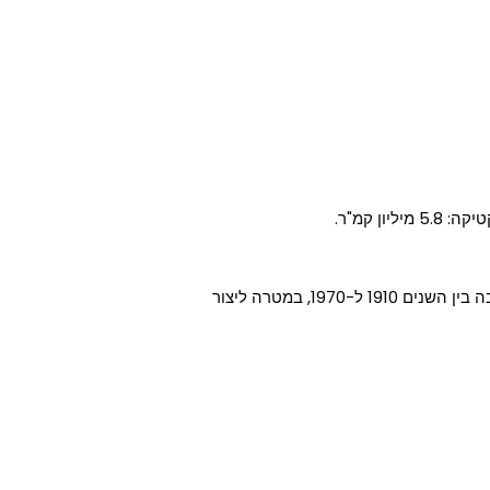
ן קמ"ר.
רבים טוענים שאוסטרליה ביצעה רצח עם בקרב הילידים שבה בין השנים 1910 ל-1970, במטרה ליצור