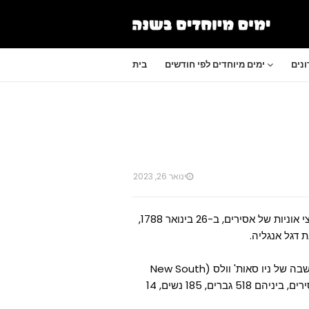
נים
ימים מיוחדים לפי חודשים
בית
ינואר 26, 2023
יום אוסטרליה הוא יום חג באוסטרליה, לציון היום שבו הגיע צי אוניות של אסירים, ב-26 בינואר 1788,
 דגל אנגליה.
מפקד האוניות והמושל ארתור פיליפ ייסד באותו יום את המושבה של ניו סאות' וולס (New South
Wales) בסידני. באותו יום הגיעו ליבשת אוסטרליה 739 אסירים, ביניהם 518 גברים, 185 נשים, 14