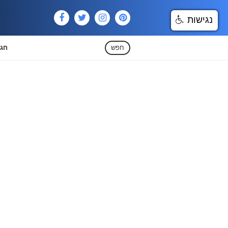
נגישות
חפש
חגי