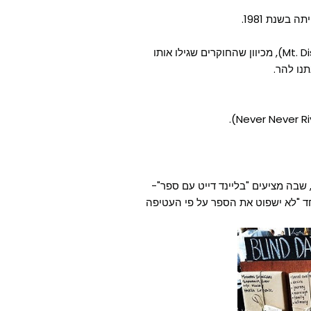
שנת 1981.
יש הר באוסטרליה שנקרא "הר האַכזָבָה" (Mt. Disappointment), מכיוון שהחוקרים שגילו אותו
נו להר.
אוסטרליה יש חנות ספרים בשם Elizabeth's Bookshop, שבה מציעים "בליינד דייט עם ספר"-
חד "לא ישפוט את הספר על פי העטיפה