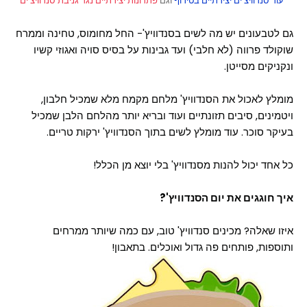
עוד סנדוויצ'ים יצירתיים בטירוף
וגם
פתרונות יצירתיים נגד גניבת סנדוויצ'ים
גם לטבעונים יש מה לשים בסנדוויץ'- החל מחומוס, טחינה וממרח
שוקולד פרווה (לא חלבי) ועד גבינות על בסיס סויה ואגוזי קשיו
ונקניקים מסייטן.
מומלץ לאכול את הסנדוויץ' מלחם מקמח מלא שמכיל חלבון,
ויטמינים, סיבים תזונתיים ועוד ובריא יותר מהלחם הלבן שמכיל
בעיקר סוכר. עוד מומלץ לשים בתוך הסנדוויץ' ירקות טריים.
כל אחד יכול להנות מסנדוויץ' בלי יוצא מן הכלל!
איך חוגגים את יום הסנדוויץ'?
איזו שאלה? מכינים סנדוויץ' טוב, עם כמה שיותר ממרחים
ותוספות, פותחים פה גדול ואוכלים. בתאבון!