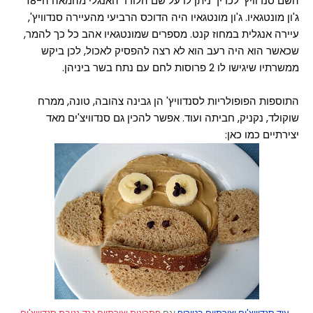
השם סנדוויץ' לכריך ניתן לו על שם הלורד האנגלי מהמאה ה-18
ג'ון מונטגאיו. ג'ון מונטגאיו היה הדוכס הרביעי מהעיירה סנדוויץ',
עיירה אנגלית במחוז קנט. מספרים שמונטגאיו אהב כל כך להמר,
שכאשר הוא היה רעב הוא לא רצה להפסיק לאכול, לכן ביקש
ממשרתיו שיגישו לו 2 פרוסות לחם עם נתח בשר ביניהן.
התוספות הפופולריות לסנדוויץ' הן גבינה צהובה, טונה, ממרח
שוקולד, נקניק, חביתה ועוד. אפשר להכין גם סנדוויצ'ים מאד
יצירתיים כמו כאן: