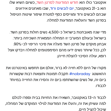
אוקטובר כולו הוא
חודש המודעות לסרטן השד
, כשיום השיא שלו
הוא ב-21 באוקטובר,
יום לובשים ורוד
, שבו מארגנים אירועים
שבהם לובשים ורוד ומגייסים כסף למטרת שיפור שיטות הטיפול
בסרטן השד והעלאת המודעות למחלה.
מדי שנה מאובחנות בישראל כ-4,500 נשים חולות בסרטן השד.
בישראל ובעולם המערבי זו המחלה הממארת השכיחה ביותר.
אבחון מוקדם של סרטן השד מעלה את סיכוי הריפוי לכ-90%.
לכן, ככל שיותר נשים ידעו מהם הסימפטומים למחלה ויבדקו אצל
רופא, עולה הסיכוי להצלת חייהן.
מקורו של היום ללא חזיה לא ברור, אולם אם תחפשו באינטרנט את
ההאשטג
nobraday#
תקבלו תמונות ותוצאות רבות שקשורות
ביום זה, של נשים שהשתתפו ביום זה והסירו את החזייה במיוחד
לכבודו.
לכבוד ה-13 באוקטובר, השאירו את החזיות בבית וספרו לכולם
למה עשיתן את זה, והעלו את המודעות לגילוי המוקדם של המחלה,
שיכול להציל חיים.