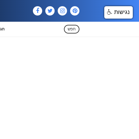
נגישות
חפש
חגי