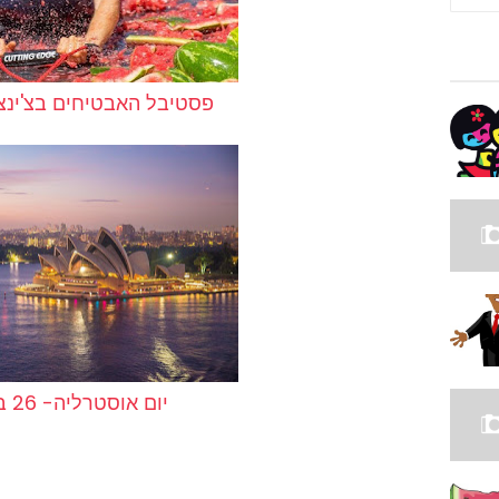
פסטיבל האבטיחים בצ'ינצ'
יום אוסטרליה- 26 בינואר