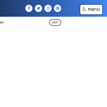
נגישות
חפש
חגי