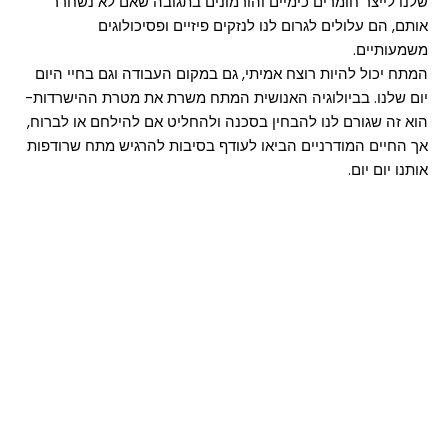
שלנו לייצר חומרים כימיים והורמונים בתגובה שאם לא נשחרר
אותם, הם עלולים לגרום לנו לנזקים פיזיים ופסיכולוגים
משמעותיים.
המתח יכול להיות רוצח אמיתי, גם במקום העבודה וגם בחיי היום
יום שלנו. בביולוגיה האנושית המתח משרת את מטרת ההישרדות-
הוא זה שגורם לנו להבחין בסכנה ולהחליט אם להילחם או לברוח,
אך החיים המודרניים הביאו לעודף בסיבות להרגיש מתח שרודפות
אותנו יום יום.