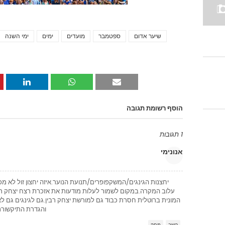
שיער אדום
ספטמבר
מועדים
ימים
ימי השנה
הוסף רשומת תגובה
1 תגובות
אנונימי
יחצנות הגינגים/המשקפופרים/תנועת הנוער.איזה יחצון זול לא מכו
עלוב המקרה.במקום לשמור לעלות מודעות את אזכרת רצח יצחק רבי
המונית ברוטלית חסרת כבוד גם למורשת יצחק רבין.גם לגינגים גם ל
והגדרת התיקשורת
השב
מחק