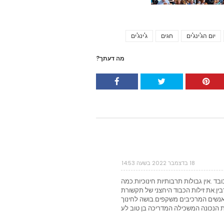
יום הג'ינג'ים
חגים
ג'ינג'ים
Tags
מה דעתך?
18 בדצמבר 2022 בשעה 14:53
בד .אין גבולות תרבותיות חינוכיות.כמה
ן.את זילות הכבוד היחצני של תקשורת
אנשים המרכיבים משקפים.בושה לחינוך
 הנכונה המשכילה המדריכה בן טוב לע