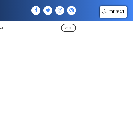
נגישות
חפש
חגי