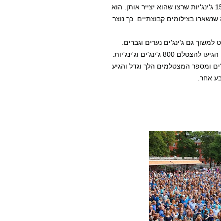
פרסם מודעה בעיתון המקומי. כך קרה שבמקום 15, התייצבו 150 ג'ינג'יות שרצו שהוא יצייר אותן. הוא
 את אלה שנשארו בצילומים קבוצתיים. כך נוצר
למשוך גם ג'ינג'ים נערים וגברים.
האירוע השני התקיים בעיר ברדה שבהולנד בשנת 2007 והפעם הגיעו להצטלם 800 ג'ינג'ים וג'ינג'יות.
ים ומספר המצטלמים הלך וגדל והגיע
בע אחר.