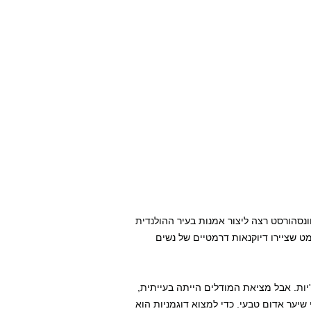
הצייר ההולנדי בארט רוונסהורסט רצה ליצור אמנות בעיר ההולנדית
ט שציירו דיוקנאות דרמטיים של נשים
 ציורים חדשים של ג'ינג'יות. אבל מציאת המודלים הייתה בעייתית,
ק 2% מהאוכלוסייה הם בעלי שיער אדום טבעי. כדי למצוא דוגמניות הוא