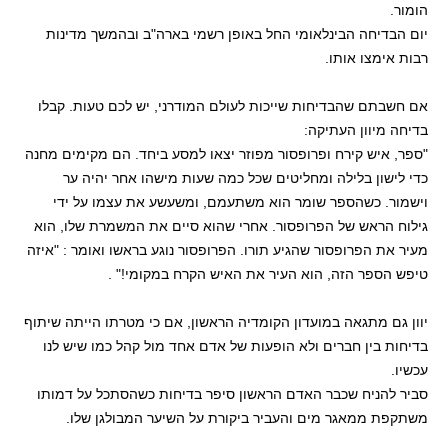
הומור.
יום הבדיחה הבינלאומי החל באופן רשמי בארה"ב ובהמשך מדינות
רבות אימצו אותו.
אם חשבתם שהבדיחות שייכות לעולם המודרני, יש לכם טעות. קבלו
בדיחה מיוון העתיקה:
"ספר, איש קירח ופרופסור מפוזר יצאו למסע ביחד. הם מקימים מחנה
כדי לישון בלילה ומחליטים שכל כמה שעות מישהו אחר יהיה ער
וישמור. כשהספר שומר הוא משתעמם, ומשעשע את עצמו על ידי
גילוח הראש של הפרופסור. אחרי שהוא סיים את המשמרת שלו, הוא
מעיר את הפרופסור שהגיע תורו. הפרופסור נוגע בראשו ואומר : "איזה
טיפש הספר הזה, הוא העיר את האיש הקרח במקומי!" .
יוון גם מתגאה במועדון הקומדיה הראשון, אם כי מטרתו הייתה שיתוף
בדיחות בין חברים ולא הופעות של אדם אחד מול קהל כמו שיש לנו
עכשיו.
סביר להניח שכבר האדם הראשון סיפר בדיחות כשהסתכל על דמותו
משתקפת ממאגר מים והעביר ביקורת על השיער המבולגן שלו.