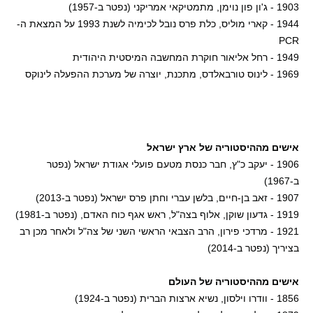
1903 - ג'ון פון נוימן, מתמטיקאי אמריקני (נפטר ב-1957)
1944 - קארי מוליס, כלת פרס נובל לכימיה לשנת 1993 על המצאת ה-
PCR
1949 - רחל אליאור חוקרת המחשבה המיסטית היהודית
1969 - לינוס טורבאלדס, מתכנת, יוצרה של מערכת ההפעלה לינוקס
אישים מההיסטוריה של ארץ ישראל
1906 - יעקב כ"ץ, חבר כנסת מטעם פועלי אגודת ישראל (נפטר
ב-1967)
1907 - זאב בן-חיים, בלשן עברי וחתן פרס ישראל (נפטר ב-2013)
1919 - גדעון שוקן, אלוף בצה"ל, ראש אגף כוח האדם, (נפטר ב-1981)
1921 - מרדכי פירון, הרב הצבאי הראשי השני של צה"ל ולאחר מכן רב
בציריך (נפטר ב-2014)
אישים מההיסטוריה של העולם
1856 - וודרו וילסון, נשיא ארצות הברית (נפטר ב-1924)