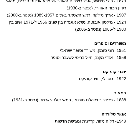
1879 - בילי מיטשל, גנרל בשירות האוויר של צבא ארצות הברית, מהוגי
רעיון הכוח האווירי. (נפטר ב-1936)
1907 - אריך מילקה, ראש השטאזי בשנים 1989-1957 (נפטר ב-2000)
1924 - מילטון אובוטה, נשיא אוגנדה בין שנים 1966 ל-1971 ושוב בין
1980 ל-1985 (נפטר ב-2005)
משוררים וסופרים
1951- רוני סומק, משורר וסופר ישראלי
1959 - אנדי מקנב, חייל בריטי לשעבר וסופר
יוצרי קומיקס
1922 - סטן לי, יוצר קומיקס
במאים
1888 - פרידריך וילהלם מורנאו, במאי קולנוע גרמני (נפטר ב-1931)
אנשי טלוויזיה
1949- דליה מזור, קריינית ומגישת חדשות