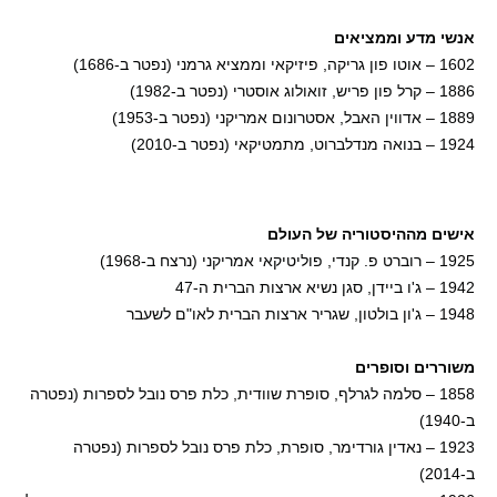
אנשי מדע וממציאים
1602 – אוטו פון גריקה, פיזיקאי וממציא גרמני (נפטר ב-1686)
1886 – קרל פון פריש, זואולוג אוסטרי (נפטר ב-1982)
1889 – אדווין האבל, אסטרונום אמריקני (נפטר ב-1953)
1924 – בנואה מנדלברוט, מתמטיקאי (נפטר ב-2010)
אישים מההיסטוריה של העולם
1925 – רוברט פ. קנדי, פוליטיקאי אמריקני (נרצח ב-1968)
1942 – ג'ו ביידן, סגן נשיא ארצות הברית ה-47
1948 – ג'ון בולטון, שגריר ארצות הברית לאו"ם לשעבר
משוררים וסופרים
1858 – סלמה לגרלף, סופרת שוודית, כלת פרס נובל לספרות (נפטרה
ב-1940)
1923 – נאדין גורדימר, סופרת, כלת פרס נובל לספרות (נפטרה
ב-2014)