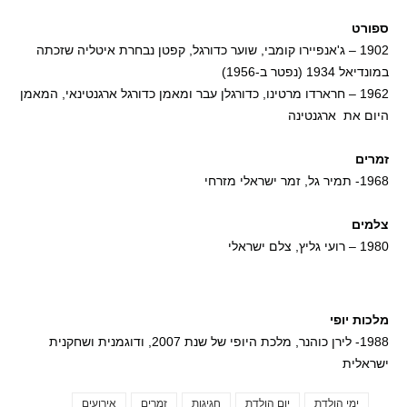
ספורט
1902 – ג'אנפיירו קומבי, שוער כדורגל, קפטן נבחרת איטליה שזכתה
במונדיאל 1934 (נפטר ב-1956)
1962 – חרארדו מרטינו, כדורגלן עבר ומאמן כדורגל ארגנטינאי, המאמן
היום את ארגנטינה
זמרים
1968- תמיר גל, זמר ישראלי מזרחי
צלמים
1980 – רועי גליץ, צלם ישראלי
מלכות יופי
1988- לירן כוהנר, מלכת היופי של שנת 2007, ודוגמנית ושחקנית
ישראלית
ימי הולדת
יום הולדת
חגיגות
זמרים
אירועים
Tags