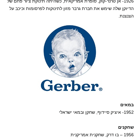
1926- אן טרנר-קוק, סופרת אמריקאית, כשהיתה תינוקת ציור פחם של
הדיוקן שלה שימש את חברת גרבר מזון לתינוקות לפרסומות וכיכב על
הצנצנת.
במאים
1952- איציק סיידוף, שחקן ובמאי ישראלי
שחקנים
1956 – בו דרק, שחקנית אמריקנית