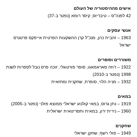
אישים מההיסטוריה של העולם
42 לפנה"ס – טיבריוס, קיסר רומא (נפטר ב-37)
אנשי עסקים
1963 – זהבית כהן, מנכ"ל קרן ההשקעות הפרטית אייפקס פרטנרס
ישראל
משוררים וסופרים
1922 – ז'וזה סאראמאגו, סופר פורטוגלי, זוכה פרס נובל לספרות לשנת
1998 (נפטר ב-2010)
1932 – מניה הלוי, סופרת, שחקנית ומחזאית
במאים
1919 – נתן גרוס, במאי קולנוע ישראלי ממוצא פולני (נפטר ב-2005)
1960 – נירית ירון, במאית ותסריטאית ישראלית
שחקנים
1949 – פולי רשף, שחקן ישראלי