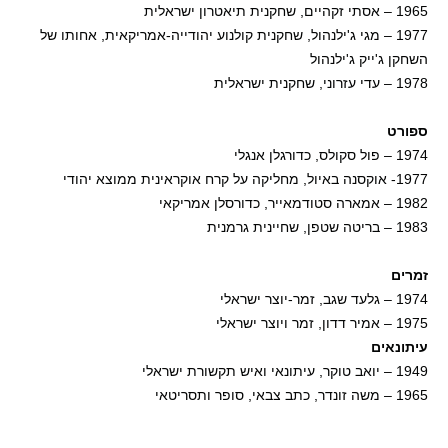
1965 – אסתי זקהיים, שחקנית תיאטרון ישראלית
1977 – מגי ג'ילנהול, שחקנית קולנוע יהודייה-אמריקאית, אחותו של
השחקן ג'ייק ג'ילנהול
1978 – עדי עזרוני, שחקנית ישראלית
ספורט
1974 – פול סקולס, כדורגלן אנגלי
1977- אוקסנה באיול, מחליקה על קרח אוקראינית ממוצא יהודי
1982 – אמארה סטודמאייר, כדורסלן אמריקאי
1983 – בריטה שטפן, שחיינית גרמנית
זמרים
1974 – גלעד שגב, זמר-יוצר ישראלי
1975 – אמיר דדון, זמר ויוצר ישראלי
עיתונאים
1949 – יואב טוקר, עיתונאי ואיש תקשורת ישראלי
1965 – משה זונדר, כתב צבאי, סופר ותסריטאי