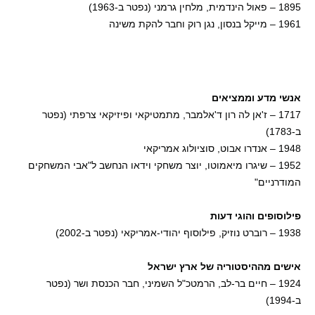
1895 – פאול הינדמית, מלחין גרמני (נפטר ב-1963)
1961 – מייקל בנסון, נגן רוק וחבר להקת משינה
אנשי מדע וממציאים
1717 – ז'אן לה רון ד'אלמבר, מתמטיקאי ופיזיקאי צרפתי (נפטר
ב-1783)
1948 – אנדרו אבוט, סוציולוג אמריקאי
1952 – שיגרו מיאמוטו, יוצר משחקי וידאו הנחשב ל"אבי המשחקים
המודרניים"
פילוסופים והוגי דעות
1938 – רוברט נוזיק, פילוסוף יהודי-אמריקאי (נפטר ב-2002)
אישים מההיסטוריה של ארץ ישראל
1924 – חיים בר-לב, הרמטכ"ל השמיני, חבר הכנסת ושר (נפטר
ב-1994)