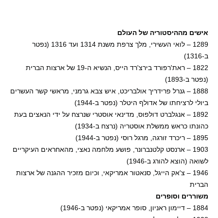
אישים מההיסטוריה של העולם
1289 – לואי העשירי, מלך צרפת משנת 1314 ועד 1316 (נפטר
ב-1316)
1822 – ראת'רפורד בירצ'רד הייס, הנשיא ה-19 של ארצות הברית
(נפטר ב-1893)
1888 – גנרל פרידריך אולבריכט, איש צבא גרמני, מראשי קשר העשרים
ביולי לרציחתו של אדולף היטלר (נפטר ב-1944)
1892 – אנגלברט דולפוס, מדינאי אוסטרי שנרצח על ידי הנאצים בעת
כהונתו כראש ממשלת אוסטריה (נרצח ב-1934)
1895 – ריכרד זורגה, מרגל רוסי (נפטר ב-1944)
1903 – ארנסט קלטנברונר, פושע מלחמה נאצי, מהאחראים העיקריים
לשואה (הוצא להורג ב-1946)
1946 – צ'אק הייגל, סנאטור אמריקאי, וכיום מזכיר ההגנה של ארצות
הברית
משוררים וסופרים
1884 – דיימון ראניון, סופר אמריקאי (נפטר ב-1946)