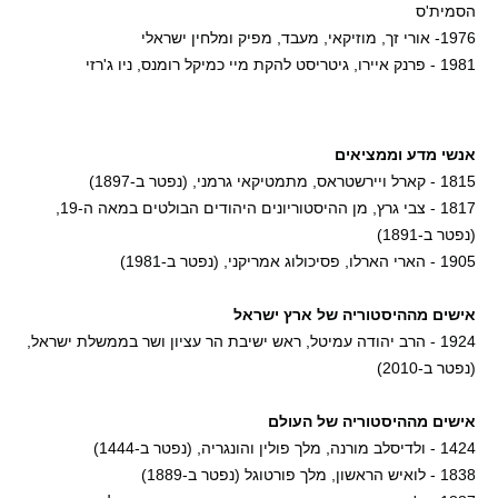
הסמית'ס
1976- אורי זך, מוזיקאי, מעבד, מפיק ומלחין ישראלי
1981 - פרנק איירו, גיטריסט להקת מיי כמיקל רומנס, ניו ג'רזי
אנשי מדע וממציאים
1815 - קארל ויירשטראס, מתמטיקאי גרמני, (נפטר ב-1897)
1817 - צבי גרץ, מן ההיסטוריונים היהודים הבולטים במאה ה-19,
(נפטר ב-1891)
1905 - הארי הארלו, פסיכולוג אמריקני, (נפטר ב-1981)
אישים מההיסטוריה של ארץ ישראל
1924 - הרב יהודה עמיטל, ראש ישיבת הר עציון ושר בממשלת ישראל,
(נפטר ב-2010)
אישים מההיסטוריה של העולם
1424 - ולדיסלב מורנה, מלך פולין והונגריה, (נפטר ב-1444)
1838 - לואיש הראשון, מלך פורטוגל (נפטר ב-1889)