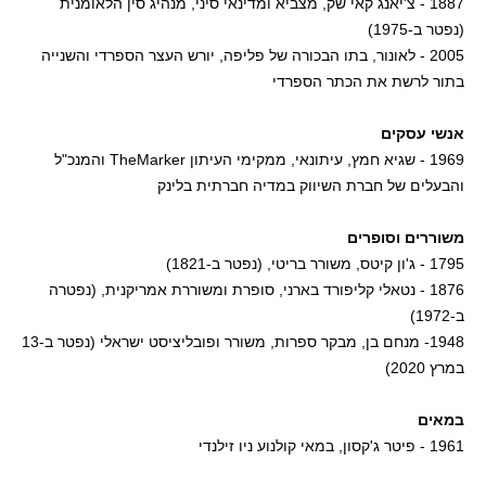
1887 - צ'יאנג קאי שק, מצביא ומדינאי סיני, מנהיג סין הלאומנית
(נפטר ב-1975)
2005 - לאונור, בתו הבכורה של פליפה, יורש העצר הספרדי והשנייה
בתור לרשת את הכתר הספרדי
אנשי עסקים
1969 - שגיא חמץ, עיתונאי, ממקימי העיתון TheMarker והמנכ"ל
והבעלים של חברת השיווק במדיה חברתית בלינק
משוררים וסופרים
1795 - ג'ון קיטס, משורר בריטי, (נפטר ב-1821)
1876 - נטאלי קליפורד בארני, סופרת ומשוררת אמריקנית, (נפטרה
ב-1972)
1948- מנחם בן, מבקר ספרות, משורר ופובליציסט ישראלי (נפטר ב-13
במרץ 2020)
במאים
1961 - פיטר ג'קסון, במאי קולנוע ניו זילנדי