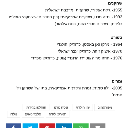
שחקנים
1955- גילת אנקורי, שחקנית ומדבבת ישראלית
1992- ונסה מרנו, שחקנית אמריקאית (בין הסדרות ששיחקה: הוחלפו
בלידתן, צעירים חסרי מנוח, בנות גילמור)
ספורט
1964 - מרקו ואן באסטן, כדורגלן הולנדי
1970- איציק זוהר, כדורגלן עבר ישראלי
1976 - חוזה מריה גוטיירז הרננדז (גוטי), כדורגלן ספרדי
זמרים
2005- וילוו סמית, זמרת ורקדנית אמריקאית, בתו של השחקן ויל
סמית'
מפורסמים
ימי הולדת
ונסה מרנו
הוחלפו בלידתן
Tags
תאריכי לידה
סלבריטאים
נולדו