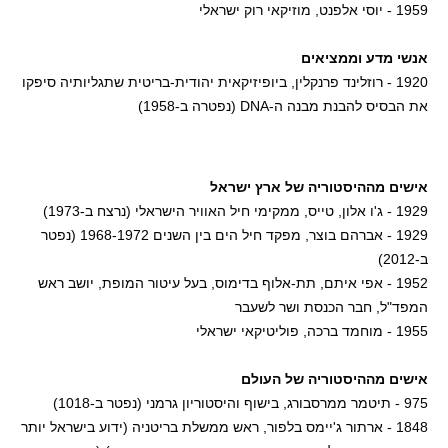
1959 - יוסי אלפנט, מוזיקאי רוק ישראלי
אנשי מדע וממציאים
1920 - רוזלינד פרנקלין, ביופיזיקאית יהודית-בריטית שתגליותיה סיפקו
את הבסיס להבנת מבנה ה-DNA (נפטרה ב-1958)
אישים מההיסטוריה של ארץ ישראל
1929 - ג'ו אלון, טייס, ממקימי חיל האוויר הישראלי (נרצח ב-1973)
1929 - אברהם בוצר, מפקד חיל הים בין השנים 1968-1972 (נפטר
ב-2012)
1952 - אפי איתם, תת-אלוף בדימוס, בעל עיטור המופת, יושב ראש
המפד"ל, חבר הכנסת ושר לשעבר
1955 - מוחמד ברכה, פוליטיקאי ישראלי
אישים מההיסטוריה של העולם
975 - תיטמר ממרסבורג, בישוף והיסטוריון גרמני (נפטר ב-1018)
1848 - ארתור ג'יימס בלפור, ראש ממשלת בריטניה (ידוע בישראל יותר