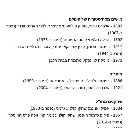
אישים מההיסטוריה של העולם
1883 - אלברט וורנר, מפיק קולנוע וממקימי אולפני האחים וורנר (נפטר
ב-1967)
1892 - היילה סלאסי קיסר אתיופיה (נפטר ב-1975)
1917 - ריימונד זוסמן, קצין אמריקאי יהודי, עוטר במדליית הכבוד
(נהרג ב-1944)
1973 - מוניקה לווינסקי, מתמחה בבית הלבן
סופרים
1888 - ריימונד צ'נדלר, סופר בלשי אמריקאי (נפטר ב-1959)
1921 - אלכסנדר סנד, סופר ישראלי (נפטר ב-2004)
שחקנים מחו"ל
1884 - אמיל יאנינגס שחקן קולנוע גרמני (נפטר ב-1950)
1967 - פיליפ סימור הופמן, שחקן קולנוע אמריקאי זוכה פרס האוסקר
(נפטר ב-2014)