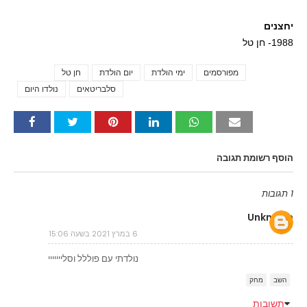
יחצנים
1988- חן טל
מפורסמים
ימי הולדת
יום הולדת
חן טל
Tags
סלבריטאים
נולדו היום
הוסף רשומת תגובה
1 תגובות
Unknown
6 במרץ 2021 בשעה 15:06
נולדתי עם פוללל וסלייייייי
השב
מחק
תשובות