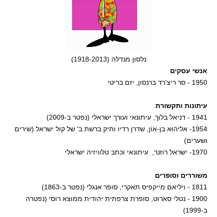
נלסון מנדלה (1918-2013)
אנשי עסקים
1950 - סר ריצ'רד ברנסון, יזם בריטי
עיתונות ותקשורת
1941 - דניאל בלוך, עיתונאי ועורך ישראלי (נפטר ב-2009)
1954- אליהוּ‏א בן-אוֹ‏ן, שדרן רדיו ותיק ברשת ב' של קול ישראל (שירים
ושערים)
1970- ישראל רוזנר, עיתונאי וכתב טלוויזיה ישראלי
משוררים וסופרים
1811 - ויליאם מייקפיס תאקרי, סופר אנגלי (נפטר ב-1863)
1900 - נטלי סארוט, סופרת צרפתית יהודית ממוצא רוסי (נפטרה
ב-1999)