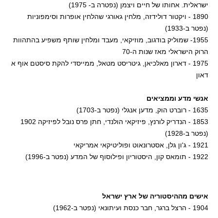
ישראלית. אחותו של חיים ויצמן (נפטרה ב- 1975)
1890 - ויקטור דולידזה, מלחין גאורגי שהלחין אופרות וסימפוניות
(נפטר ב-1933)
1955- שמוליק בודגוב, מוזיקאי, מעבד ומלחין שותף משפיע בהתהוות
הרוק הישראלי מאז שנות ה-70
1975 - דארון מאלכיאן, גיטריסט מטאל, ממייסדי להקת סיסטם אוף א
דאון
אנשי מדע וממציאים
1635 - רוברט הוק, מדען אנגלי (נפטר ב-1703)
1853 - הנדריק לורנץ, פיזיקאי הולנדי, חתן פרס נובל לפיזיקה 1902
(נפטר ב-1928)
1921 - ג'ון גלן, אסטרונאוט ופוליטיקאי אמריקאי
1922 - תומאס קון, היסטוריון ופילוסוף של המדע (נפטר ב-1996)
אישים מההיסטוריה של ארץ ישראל
1904 - הרצל ברגר, חבר כנסת ועיתונאי (נפטר ב-1962)