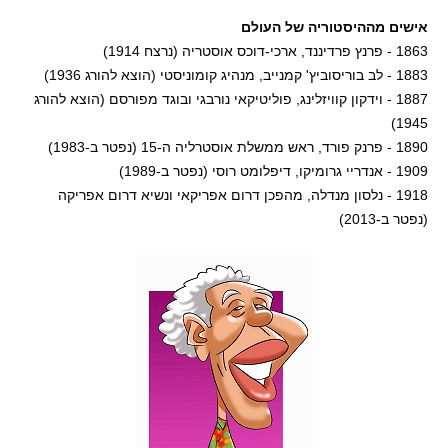
אישים מההיסטוריה של העולם
1863 - פרנץ פרדיננד, ארכי-דוכס אוסטריה (נרצח 1914)
1883 - לב בוריסוביץ' קמנייב, מנהיג קומוניסטי (הוצא להורג 1936)
1887 - וידקון קוויזלינג, פוליטיקאי נורבגי ובוגד מפורסם (הוצא להורג
1945)
1890 - פרנק פורד, ראש ממשלת אוסטרליה ה-15 (נפטר ב-1983)
1909 - אנדריי גרומיקו, דיפלומט רוסי (נפטר ב-1989)
1918 - נלסון מנדלה, מהפכן דרום אפריקאי ונשיא דרום אפריקה
(נפטר ב-2013)