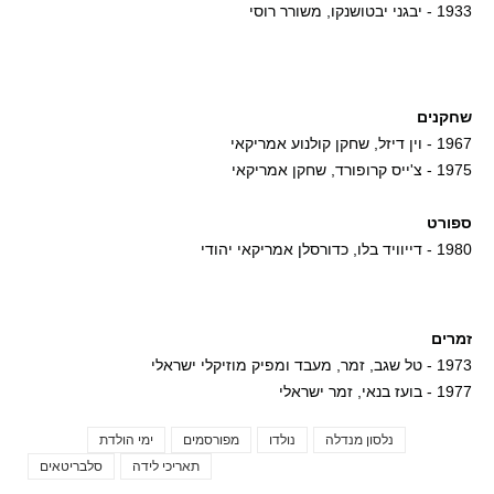
1933 - יבגני יבטושנקו, משורר רוסי
שחקנים
1967 - וין דיזל, שחקן קולנוע אמריקאי
1975 - צ'ייס קרופורד, שחקן אמריקאי
ספורט
1980 - דייוויד בלו, כדורסלן אמריקאי יהודי
זמרים
1973 - טל שגב, זמר, מעבד ומפיק מוזיקלי ישראלי
1977 - בועז בנאי, זמר ישראלי
נלסון מנדלה
נולדו
מפורסמים
ימי הולדת
Tags
תאריכי לידה
סלבריטאים