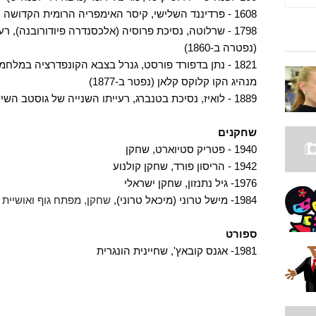
1608 - פרדיננד השלישי, קיסר האימפריה הרומית הקדושה (נפטר ב-1657)
1798 - שרלוטה, נסיכת פרוסיה (אלכסנדרה פיודורובנה), ר
(נפטרה ב-1860)
1821 - נתן בדפורד פורסט, גנרל בצבא הקונפדרציה במ
מנהיג הקו קלוקס קלאן (נפטר ב-1877)
1889 - לואיז, נסיכת בטנברג, רעייתו השנייה של גוסטב השישי אדולף, מלך שבדיה (נפטרה ב-1965)
שחקנים
1940 - פטריק סטיוארט, שחקן
1942 - הריסון פורד, שחקן קולנוע
1976- גיל נתנזון, שחקן ישראלי
1984- מישל טרוני (מיכאל טרוני),
שחקן, מפתח גוף ואושיית 
ספורט
1981- אגנס קובאץ', שחיינית הונגרית