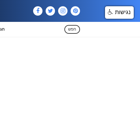
נגישות
חפש
חגי