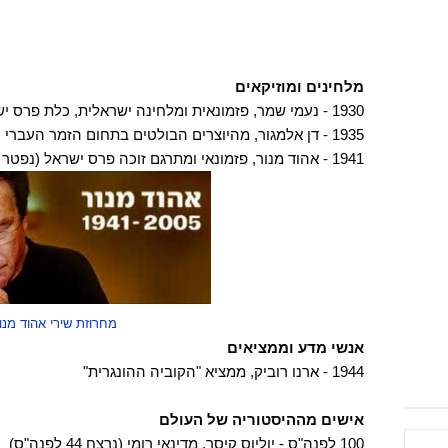
מלחינים ומוזיקאים
1930 - נעמי שמר, פזמונאית ומלחינה ישראלית, כלת פרס ישראל לזמר עברי (נפטרה ב-2004)
1935 - דן אלמגור, מהיוצרים הבולטים בתחום הזמר העברי והמחזאות הישראלית
1941 - אהוד מנור, פזמונאי ומתרגם זוכה פרס ישראל (נפטר ב-2005)
מחרוזת שירי אהוד מנו
אנשי מדע וממציאים
1944 - ארנו רוביק, ממציא "הקוביה ההונגרית"
אישים מההיסטוריה של העולם
100 לפנה"ס - יוליוס קיסר, מדינאי רומי (נרצח 44 לפנה"ס)