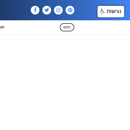
נגישות
חפש
חגי