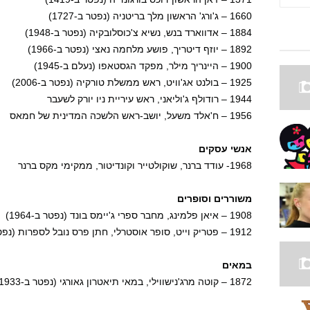
1660 – ג'ורג' הראשון מלך בריטניה (נפטר ב-1727)
1884 – אדווארד בנש, נשיא צ'כוסלובקיה (נפטר ב-1948)
1892 – יוזף דיטריך, פושע מלחמה נאצי (נפטר ב-1966)
1900 – היינריך מילר, מפקד הגסטאפו (נעלם ב-1945)
1925 – בולנט אג'וויט, ראש ממשלת טורקיה (נפטר ב-2006)
1944 – רודולף ג'וליאני, ראש עיריית ניו יורק לשעבר
1956 – ח'אלד משעל, יושב-ראש הלשכה המדינית של חמאס
אנשי עסקים
1968- עודד ברנר, שוקולטייר וקונדיטור, ממקימי מקס ברנר
משוררים וסופרים
1908 – איאן פלמינג, מחבר ספרי ג'יימס בונד (נפטר ב-1964)
1912 – פטריק וייט, סופר אוסטרלי, חתן פרס נובל לספרות (נפטר ב-1990)
במאים
1872 – קוטה מרג'נישווילי, במאי תיאטרון גאורגי (נפטר ב-1933)