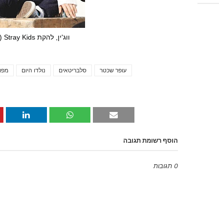
ווג'ין, להקת Stray Kids (
עופר שכטר
סלבריטאים
נולדו היום
מפו
הוסף רשומת תגובה
0 תגובות
Emoji