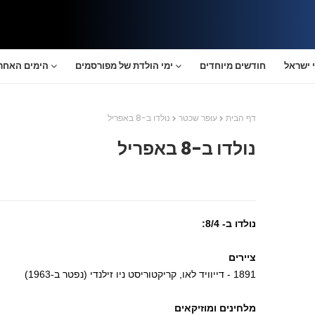
 ישראל
חודשים מיוחדים
ימי הולדת של מפורסמים
הימים האחרו
דף הבית
עופר שכטר
נולדו ב-8 באפריל
נולדו ב-8 באפריל
נולדו ב- 8/4:
ציירים
1891 - דייוויד לאו, קריקטוריסט ניו זילנדי (נפטר ב-1963)
מלחינים ומוזיקאים