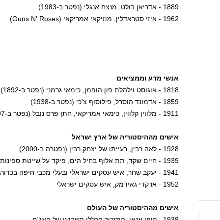
1889 - אדריאן בולט, מנצח אנגלי (נפטר ב-1983)
1962 - איזי סטראדלין, מוזיקאי אמריקאי (Guns N' Roses)
אנשי מדע וממציאים
1818 - אוגוסט וילהלם פון הופמן, כימאי גרמני (נפטר ב-1892)
1859 - אדמונד הוסרל, פילוסוף צ'כי (נפטר ב-1938)
1911 - מלווין קלווין, כימאי אמריקאי, חתן פרס נובל (נפטר ב-1997)
אישים מההיסטוריה של ארץ ישראל
1928 - לאה רבין, רעייתו של יצחק רבין (נפטרה ב-2000)
1939 - חיים שקד, תת אלוף בחיל הים, פיקד על שייטת ספינות הטילים, ראש מספן כוח אדם
1941 - יעקב שחר, איש עסקים ישראלי ובעלי מכבי חיפה בכדורגל
1952 - ארקדי גאידמק, איש עסקים ישראלי
אישים מההיסטוריה של העולם
1938 - קופי אנאן, המזכיר הכללי השביעי של האו"ם