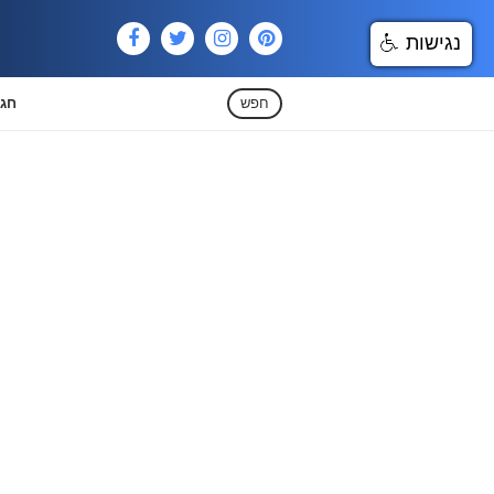
נגישות
חפש
חגי