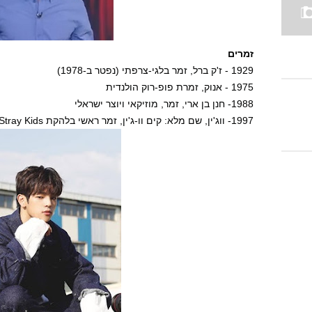
זמרים
1929 - ז'ק ברל, זמר בלגי-צרפתי (נפטר ב-1978)
1975 - אנוק, זמרת פופ-רוק הולנדית
1988- חנן בן ארי, זמר, מוזיקאי ויוצר ישראלי
1997- ווג'ין, שם מלא: קים וו-ג'ין, זמר ראשי בלהקת Stray Kids