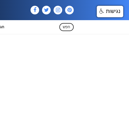
נגישות
חפש
חגי