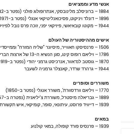
אנשי מדע וממציאים
1884 – ברוניסלב מלינובסקי, אנתרופולוג פולני (נפטר ב-1942)
1896 – דונלד ויניקוט, פסיכואנליטיקאי אנגלי (נפטר ב-1971)
1944 – מקוטו קובאיאשי, פיזיקאי יפני, זוכה פרס נובל לפיזיקה לשנת 2008
אישים מההיסטוריה של העולם
1506 – פרנסיסקו חאווייר, מיסיונר "שליח המזרח" וממייסדי מיסדר הישועים (נפטר ב-1552)
1786 – ויליאם רופוס קינג, סגן הנשיא ה-13 של ארצות הברית (נפטר ב-1853)
1870 – גוסטב לנדאוור, אנרכיסט גרמני יהודי (נפטר ב-1919)
1944 – גרהרד שרדר, קאנצלר גרמניה לשעבר
משוררים וסופרים
1770 – ויליאם וורדסוורת', משורר אנגלי (נפטר ב-1850)
1889 – גבריאלה מיסטרל, משוררת צ'יליאנית (נפטרה ב-1957)
1939 – דייוויד פרוסט, עיתונאי, סופר, קומיקאי, איש תקשורת ומארח טלוויזיה אנגלי (נפטר ב-2013)
במאים
1939 – פרנסיס פורד קופולה, במאי קולנוע