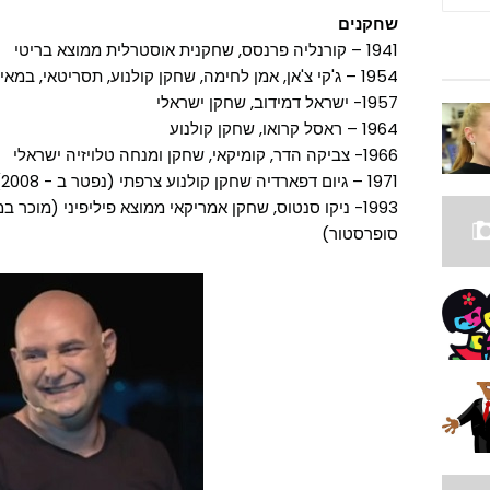
שחקנים
1941 – קורנליה פרנסס, שחקנית אוסטרלית ממוצא בריטי
1954 – ג'קי צ'אן, אמן לחימה, שחקן קולנוע, תסריטאי, במאי קולנוע, מפיק קולנוע, וזמר סיני
1957- ישראל דמידוב, שחקן ישראלי
1964 – ראסל קרואו, שחקן קולנוע
1966- צביקה הדר, קומיקאי, שחקן ומנחה טלויזיה ישראלי
1971 – גיום דפארדיה שחקן קולנוע צרפתי (נפטר ב - 2008)
1993- ניקו סנטוס, שחקן אמריקאי ממוצא פיליפיני (מוכר
סופרסטור)