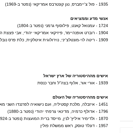
1935 - פול צ'יימברס, נגן קונטרבס אמריקאי (נפטר ב-1969)
אנשי מדע וממציאים
1724 - עמנואל קאנט, פילוסוף גרמני (נפטר ב-1804)
1904 - רוברט אופנהיימר, פיזיקאי אמריקאי יהודי, אבי פצצת האטום (נפטר ב-1967)
1909 - ריטה לוי-מונטלצ'יני, נוירולוגית איטלקית, כלת פרס נובל (נפטרה ב-2012)
אישים מההיסטוריה של ארץ ישראל
1939 - אורי אור, אלוף בצה"ל וחבר כנסת
אישים מההיסטוריה של העולם
1451 - איזבלה, מלכת קסטיליה, ועם נישואיה לפרננדו השני מאראגון גם מלכת ספרד (נפטרה ב-1504)
1796 - אדולף כרמיה, מדינאי צרפתי יהודי (נפטר ב-1880)
1870 - ולדימיר איליץ' לנין, מייסד ברית המועצות (נפטר ב-1924)
1957 - דונלד טוסק, ראש ממשלת פולין