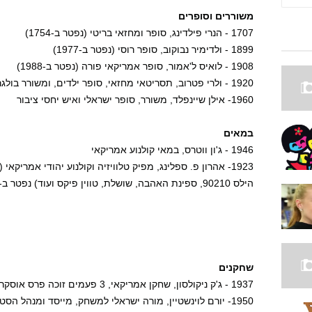
משוררים וסופרים
1707 - הנרי פילדינג, סופר ומחזאי בריטי (נפטר ב-1754)
1899 - ולדימיר נבוקוב, סופר רוסי (נפטר ב-1977)
1908 - לואיס ל'אמור, סופר אמריקאי פורה (נפטר ב-1988)
1920 - ולרי פטרוב, תסריטאי מחזאי, סופר ילדים, ומשורר בולגרי ממוצא יהודי (נפטר ב-2014)
1960- אילן שיינפלד, משורר, סופר ישראלי ואיש יחסי ציבור
במאים
1946 - ג'ון ווטרס, במאי קולנוע אמריקאי
1923- אהרון פ. ספלינג, מפיק טלוויזיה וקולנוע יהודי אמריק
הילס 90210, ספינת האהבה, שושלת, טווין פיקס ועוד) נפטר ב-23 ביוני 2006
שחקנים
1937 - ג'ק ניקולסון, שחקן אמריקאי, 3 פעמים זוכה פרס אוסקר
1950- יורם לוינשטיין, מורה ישראלי למשחק, מייסד ומנהל הס