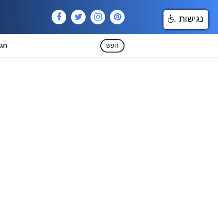
נגישות
חפש
חגי