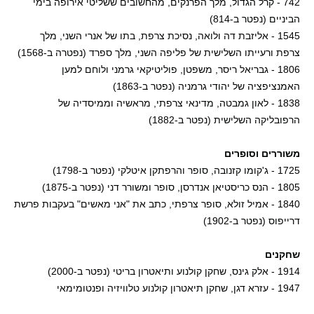
742 - קרל הגדול, מלך הפרנקים, מהחשובים ששליטי אירופה בימי
הביניים (נפטר ב-814)
1545 - אליזבת דה ולואה, נסיכת צרפת, בתו של אנרי השני, מלך
צרפת ורעייתו השלישית של פליפה השני, מלך ספרד (נפטרה ב-1568)
1806 - גבריאל ריסר, משפטן, פוליטיקאי גרמני ולוחם למען
האמנציפציה של יהודי גרמניה (נפטר ב-1863)
1838 - לאון גמבטה, מדינאי צרפתי, מראשיה וממיסדיה של
הרפובליקה השלישית (נפטר ב-1882)
משוררים וסופרים
1725 - ג'קומו קזנובה, סופר והרפתקן איטלקי (נפטר ב-1798)
1805 - הנס כריסטיאן אנדרסן, סופר ומשורר דני (נפטר ב-1875)
1840 - אמיל זולא, סופר צרפתי, כתב את "אני מאשים" בעקבות פרשת
דרייפוס (נפטר ב-1902)
שחקנים
1914 - אלק גינס, שחקן קולנוע ותיאטרון בריטי (נפטר ב-2000)
1947 - עזרא דגן, שחקן תיאטרון קולנוע טלוויזיה ופנטומימאי