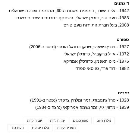
דוגמנים
1942- הלית ישורון, דוגמנית משנות ה-60, מתרגמת ועורכת ישראלית.
1983- נועם טור, דוגמן ישראלי, השתתף בתכנית הישרדות בשנת
2008, בעל חברת התיירות נועם טורס.
ספורט
1927 - פרנץ פושקש, שחקן כדורגל הונגרי (נפטר ב-2006)
1972 - אייל ברקוביץ', כדורגלן ישראלי
1975 - נייט האפמן, כדורסלן אמריקאי
1982 - דוד פרר, טניסאי ספרדי
זמרים
1928 - סרז' גינסבורג, זמר ומלחין צרפתי (נפטר ב-1991)
1939 - מרווין גיי, זמר נשמה אמריקאי (נרצח ב-1984)
נולדו היום
מפורסמים
ימי הולדת
יום הולדת
Tags
תאריכי לידה
סלבריטאים
נועם טור