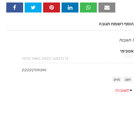
הוסף רשומת תגובה
1 תגובות
אנונימי
13 בדצמבר 2023 בשעה 13:03
וואטאפקקקקק
השב
מחק
תשובות