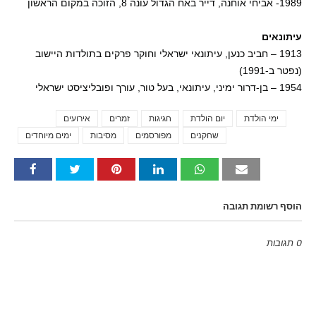
1989- אביחי אוחנה, דייר באח הגדול עונה 8, הזוכה במקום הראשון
עיתונאים
1913 – חביב כנען, עיתונאי ישראלי וחוקר פרקים בתולדות היישוב
(נפטר ב-1991)
1954 – בן-דרור ימיני, עיתונאי, בעל טור, עורך ופובליציסט ישראלי
ימי הולדת
יום הולדת
חגיגות
זמרים
אירועים
Tags
שחקנים
מפורסמים
מסיבות
ימים מיוחדים
הוסף רשומת תגובה
0 תגובות
Emoji