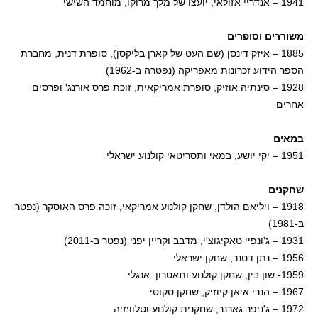
1941 – אנדריי אזולאי, יועצו של מלך מרוקו, מוחמד השישי
משוררים וסופרים
1885 – איזק דינסן (שם העט של קארן בליקסן), סופרת דנית, מחברת
הספר הידוע זכרונות מאפריקה (נפטרה ב-1962)
1928 – סינתיה אוזיק, סופרת אמריקאית, זוכת פרס אורנג' ופרסים
אחרים
במאים
1951 – יקי יושע, במאי ותסריטאי קולנוע ישראלי
שחקנים
1918 – ויליאם הולדן, שחקן קולנוע אמריקאי, זוכה פרס האוסקר (נפטר
ב-1981)
1931 – ג'ונפיי טאקיגוצ'י, מדבב וקריין יפני (נפטר ב-2011)
1956 – נתן דטנר, שחקן ישראלי
1959- שון בין, שחקן קולנוע ותאטרון אנגלי
1967 – הנרי איאן קיוזיק, שחקן סקוטי
1972 – ג'ניפר גארנר, שחקנית קולנוע וטלוויזיה