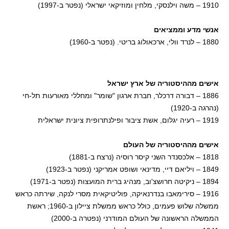
1910 – משה וילנסקי, מלחין ומוזיקאי ישראלי (נפטר ב-1997)
אנשי מדע וממציאים
1880 – לנרד וולי, ארכאולוג בריטי. (נפטר ב-1960)
אישים מההיסטוריה של ארץ ישראל
1886 – דבורה דרכלר, חברת ארגון "שומר" ומחללי מאורעות תל-חי
(נהרגה ב-1920)
1919 – רעיה יגלום, אשת ציבור ופילנתרופית ציונית ישראלית
אישים מההיסטוריה של העולם
1818 – אלכסנדר השני קיסר רוסיה (נרצח ב-1881)
1849 – ויליאם דיי, מדינאי ושופט אמריקני (נפטר ב-1923)
1894 – ניקיטה חרושצ'וב, מנהיג ברית המועצות (נפטר ב-1971)
1916 – סירימאבו בנדרנאיקה, פוליטיקאית מסרי לנקה, שירתה כראש
ממשלה שלוש פעמים, כולל כראש ממשלת ציילון ב-1960; ראשת
הממשלה הראשונה של העולם המודרני (נפטרה ב-2000)