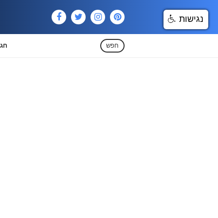
נגישות
חפש
חגי