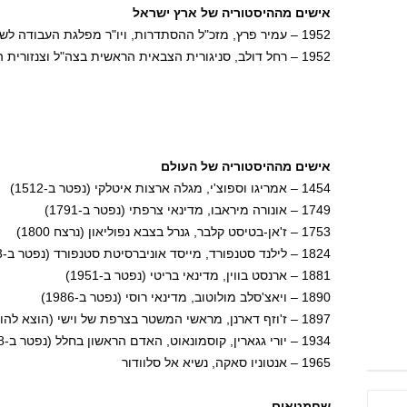
אישים מההיסטוריה של ארץ ישראל
1952 – עמיר פרץ, מזכ"ל ההסתדרות, ויו"ר מפלגת העבודה לשעבר
1952 – רחל דולב, סניגורית הצבאית הראשית בצה"ל וצנזורית הצבאית הראשית
אישים מההיסטוריה של העולם
1454 – אמריגו וספוצ'י, מגלה ארצות איטלקי (נפטר ב-1512)
1749 – אונורה מיראבו, מדינאי צרפתי (נפטר ב-1791)
1753 – ז'אן-בטיסט קלבר, גנרל בצבא נפוליאון (נרצח 1800)
1824 – לילנד סטנפורד, מייסד אוניברסיטת סטנפורד (נפטר ב-1893)
1881 – ארנסט בווין, מדינאי בריטי (נפטר ב-1951)
1890 – ויאצ'סלב מולוטוב, מדינאי רוסי (נפטר ב-1986)
1897 – ז'וזף דארנן, מראשי המשטר בצרפת של וישי (הוצא להורג ב-1945)
1934 – יורי גגארין, קוסמונאוט, האדם הראשון בחלל (נפטר ב-1968)
1965 – אנטוניו סאקה, נשיא אל סלוודור
שחמטאים