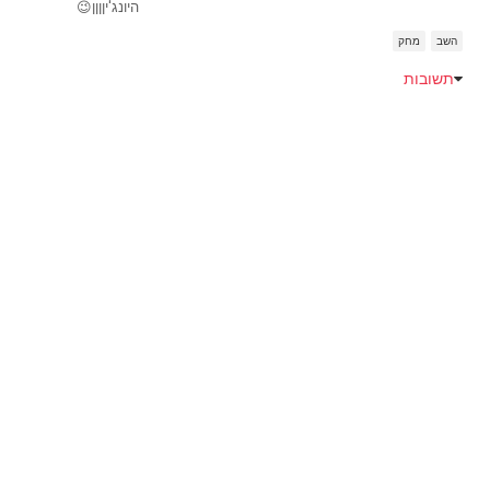
היונג'יןןןן😉
השב
מחק
תשובות
Emoji