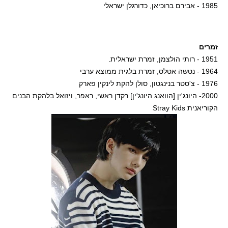
1985 - אבירם ברוכיאן, כדורגלן ישראלי
זמרים
1951 - רותי הולצמן, זמרת ישראלית.
1964 - נטשה אטלס, זמרת בלגית ממוצא ערבי
1976 - צ'סטר בנינגטון, סולן להקת לינקין פארק
2000- היונג'ין [הוואנג היונג'ין] רקדן ראשי, ראפר, ויזואל בלהקת הבנים
הקוריאנית Stray Kids