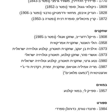
1770 - פרידריך הלדרלין, משורר גרמני (נפטר ב-1843)
1809 - ניקולאי גוגול, סופר (נפטר ב-1852)
1828 - הנריק איבסן, מחזאי ודרמטיקן נורבגי (נפטר ב-1906)
1872 - קרין מיכאליס, סופרת דנית (נפטרה ב-1950)
שחקנים
1908 - מייקל רדגרייב, שחקן אנגלי (נפטר ב-1985)
1958- הולי האנטר, שחקנית אמריקאית
1973- אילנית בן יעקב, שחקנית תאטרון, קולנוע וטלויזיה ישראלית
1973- אושרי סהר, שחקן קולנוע, תאטרון וטלויזיה ישראלי
1980- נטע גרטי, שחקנית תאטרון, קולנוע וטלויזיה ישראלית
1987- מריה אמיליה אטיאס, שחקנית, זמרת, רקדנית ודי ג'יי
ארגנטינאית ("כמעט מלאכים")
במאים
1957 - ספייק לי, במאי קולנוע
ספורט
1984 - פרננדו טורס, כדורגלן ספרדי