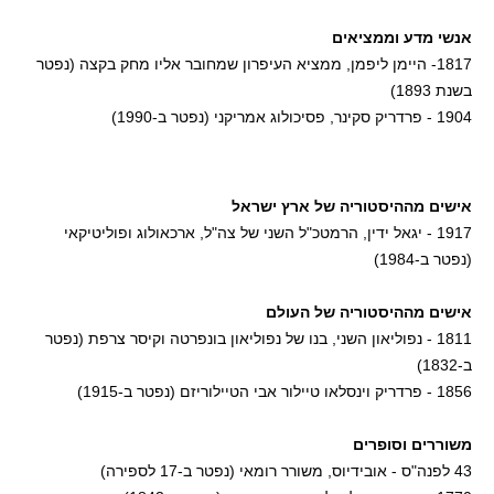
אנשי מדע וממציאים
1817- היימן ליפמן, ממציא העיפרון שמחובר אליו מחק בקצה (נפטר
בשנת 1893)
1904 - פרדריק סקינר, פסיכולוג אמריקני (נפטר ב-1990)
אישים מההיסטוריה של ארץ ישראל
1917 - יגאל ידין, הרמטכ"ל השני של צה"ל, ארכאולוג ופוליטיקאי
(נפטר ב-1984)
אישים מההיסטוריה של העולם
1811 - נפוליאון השני, בנו של נפוליאון בונפרטה וקיסר צרפת (נפטר
ב-1832)
1856 - פרדריק וינסלאו טיילור אבי הטיילוריזם (נפטר ב-1915)
משוררים וסופרים
43 לפנה"ס - אובידיוס, משורר רומאי (נפטר ב-17 לספירה)