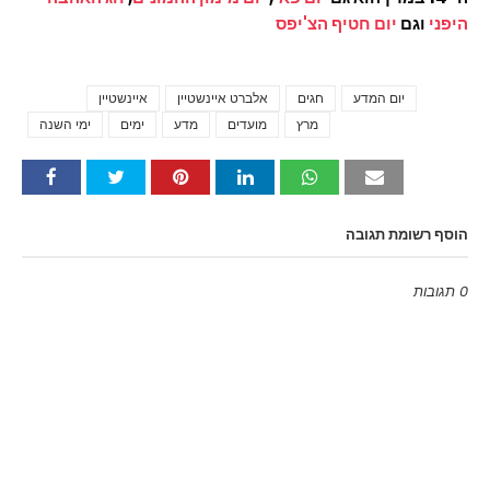
היפני
וגם
יום חטיף הצ'יפס
יום המדע
חגים
אלברט איינשטיין
איינשטיין
Tags
מרץ
מועדים
מדע
ימים
ימי השנה
הוסף רשומת תגובה
0 תגובות
Emoji