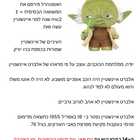
האסנוהרל פירסם את
המשוואה הבסיסית E =
mc2 שנה לפני איינשטיין
עשה זאת.
העיניים של איינשטיין
שמורות בכספת בניו יורק.
יודה, ממלחמת הכוכבים, עוצב על פי מראהו של אלברט איינשטיין.
אלברט איינשטיין היה רוכב אופניים מושבע. לא היה לו אוטו משלו
והוא מעולם לא למד לנהוג.
אלברט איינשטיין לא אהב לגרוב גרביים.
אלברט איינשטיין נפטר ב- 18 באפריל 1955 כתוצאה מדימום
פנימי בעקבות פקיעת מפרצת באבי העורקים, בגיל 76.
ה-14 במרץ הוא גם
יום פאי
,
יום מימון ההמונים
,
חג האהבה