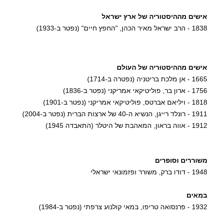
אישים מההיסטוריה של ארץ ישראל
1838 - הרב ישראל מאיר הכהן, "החפץ חיים" (נפטר ב-1933)
אישים מההיסטוריה של העולם
1665 - אן מלכת בריטניה (נפטרה ב-1714)
1756 - ארון בר, פוליטיקאי אמריקני (נפטר ב-1836)
1818 - ויליאם אברטס, פוליטיקאי אמריקני (נפטר ב-1901)
1911 - רונלד רייגן, הנשיא ה-40 של ארצות הברית (נפטר ב-2004)
1912 - אווה בראון, המאהבת של היטלר (התאבדה 1945)
משוררים וסופרים
1948 - דודו ברק, משורר ופזמונאי ישראלי
במאים
1932 - פרנסואה טריפו, במאי קולנוע צרפתי (נפטר ב-1984)