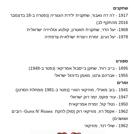
שחקנים
1917 - ז'ה ז'ה גאבור, שחקנית ילידת הונגריה (נפטרה ב-18 בדצמבר
2016 מהתקף לב)
1968- יעל הדר, שחקנית תאטרון, קולנוע וטלויזיה ישראלית
1978- יעל נעים, זמרת ויוצרת ישרלאית-צרפתיה
ספורט
1895 - בייב רות', שחקן בייסבול אמריקאי (נפטר ב-1948)
1955 - אברהם גרנט, מאמן כדורגל ישראלי
זמרים
1945 - בוב מארלי, מוזיקאי רגאיי (נפטר ב-1981 ממחלת הסרטן)
1947- עוזי פוקס, זמר רוק ישראלי
1950 - נטלי קול, זמרת אמריקאית
1962 - אקסל רוז, מוזיקאי רוק (סולן להקת Guns N' Roses- רובים
ושושנים)
1962 - שולי רנד, מוזיקאי