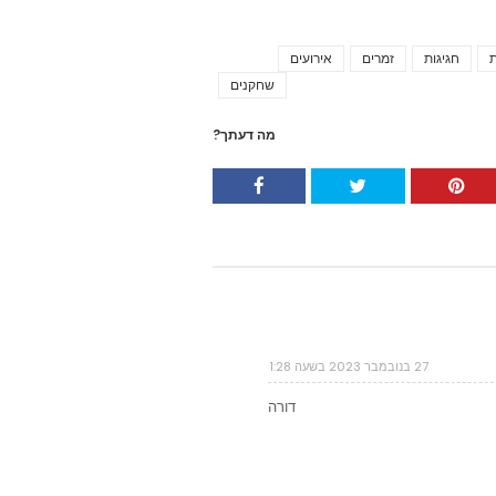
ת
חגיגות
זמרים
אירועים
Tags
שחקנים
מה דעתך?
27 בנובמבר 2023 בשעה 1:28
דורה