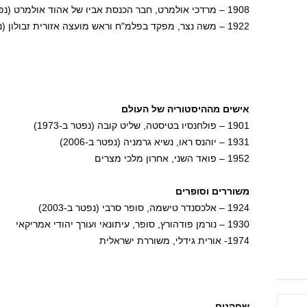
1908 – מרדכי אולמרט, חבר הכנסת אביו של אהוד אולמרט (נפטר ב-1998)
1922 – משה נצר, מפקד בפלמ"ח וראש מועצה אזורית זבולון (נפטר ב-2009)
אישים מההיסטוריה של העולם
1901 – פולחנסיו בטיסטה, שליט קובה (נפטר ב-1973)
1931 – יוהנס ראו, נשיא גרמניה (נפטר ב-2006)
1952 – פואד השני, אחרון מלכי מצרים
משוררים וסופרים
1924 – אלכסנדר טישמה, סופר סרבי (נפטר ב-2003)
1930 – נורמן פודהורץ, סופר, עיתונאי ועורך יהודי אמריקאי
1974- אורית גידלי, משוררת ישראלית
שחקנים