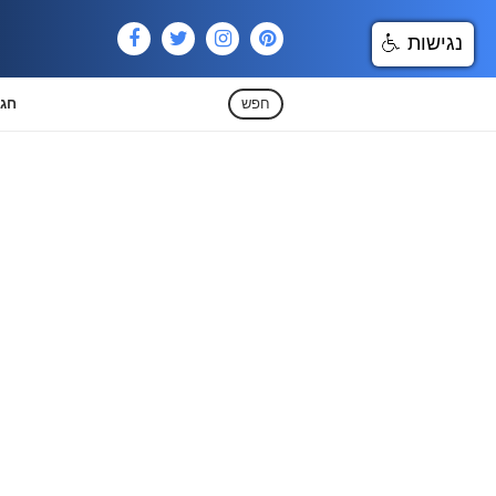
נגישות
חפש
חגי