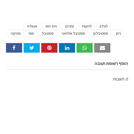
לונדון
להקות
זמרים
היפ הופ
אנגליה
Tags
רוק
פסטיבלים
פסטיבל אלחוטי
פסטיבל
פופ
מוזיקה
הוסף רשומת תגובה
0 תגובות
Emoji