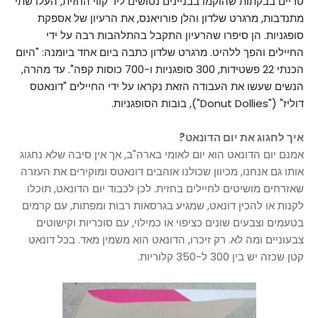
טריים בבקתות שהוקמו בבניינים נטושים ליד קווי החזית, העלו שתי
מתנדבות, מרגרט שלדון והלן פורויאנס, את הרעיון של אספקת
סופגניות. הן סיפרו שהרעיון התקבל בהתלהבות רבה על ידי
החיילים והפך ללהיט. מרגרט שלדון כתבה ביום אחד ביומנה: "היום
הכנתי 22 פשטידות, 300 סופגניות ו-700 כוסות קפה". עד מהרה,
הנשים שעשו את העבודה הזאת נקראו על ידי החיילים "דונאטס
דוליז" ("Donut Dollies"), בובות הסופגניות.
איך לחגוג את יום הדונאט?
אמנם יום הדונאט הוא יום לאומי בארה"ב, אך אין סיבה שלא נחגוג
אותו גם אנחנו, מכיוון שכולנו אוהבים דונאטס ומוקירים את העזרה
שאזרחים מושיטים לחיילים בחזית. לכן לכבוד יום הדונאט, תוכלו
לקנות או להכין דונאט, שמגיע בגרסאות רבות ומפתות, עם קרמים
בטעמים וצבעים שונים כציפוי או כמילוי, עם סוכריות וקישוטים
צבעוניים ומה לא. רק זיכרו, הדונאט הוא משמין מאד. בכל דונאט
קטן שכזה יש בין 300 ל-350 קלוריות.