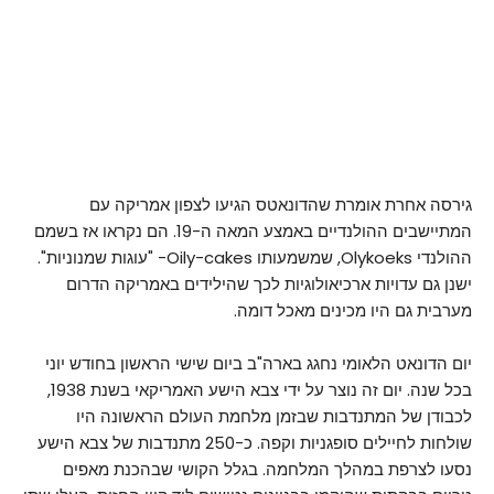
גירסה אחרת אומרת שהדונאטס הגיעו לצפון אמריקה עם
המתיישבים ההולנדיים באמצע המאה ה-19. הם נקראו אז
בשמם
ההולנדי Olykoeks, שמשמעותו Oily-cakes- "עוגות שמנוניות".
ישנן גם עדויות ארכיאולוגיות לכך שהילידים באמריקה הדרום
מערבית גם היו מכינים מאכל דומה.
יום הדונאט הלאומי נחגג בארה"ב ביום שישי הראשון בחודש יוני
בכל שנה. יום זה נוצר על ידי צבא הישע האמריקאי בשנת 1938,
לכבודן של המתנדבות שבזמן מלחמת העולם הראשונה היו
שולחות לחיילים סופגניות וקפה.
כ-250 מתנדבות של צבא הישע
נסעו לצרפת במהלך המלחמה. בגלל הקושי שבהכנת מאפים