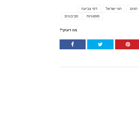
חגים
חגי ישראל
דפי צביעה
Tags
סופגניות
סביבונים
מה דעתך?