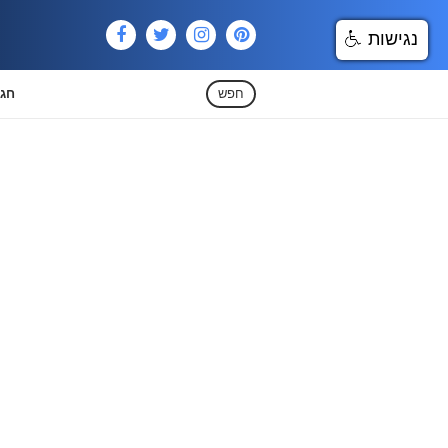
נגישות
חפש
חגי