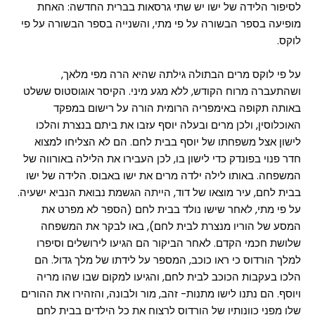
לסיפור הלידה של ישו יש שתי גרסאות בברית החדשה: האחת
מופיעה בספר הבשורה על פי מתי, והשנייה בספר הבשורה על פי
לוקס.
על פי לוקס מרים הבתולה גילתה שהיא הרה מפי מלאך,
ושהתעברה מרוח הקודש, ללא מגע מיני. הקיסר אוגוסטוס ששלט
באותה תקופה באימפריה הרומית הורה על רישום במפקד
האוכלוסין, ולכן מרים ובעלה יוסף עזבו את ביתם בנצרת והלכו
לישון אצל משפחתו של יוסף בבית לחם. הם לא הצליחו למצוא
חדר פנוי בפונדק כדי לישון בו, לכן העבירו את הלילה באורווה של
המשפחה. באותו לילה ילדה מרים את ישו באבוס. הלידה של ישו
בבית לחם, עיר מוצאו של דוד, הייתה הגשמת נבואת הנביא ישעיה.
על פי מתי, לאחר שישו נולד בבית לחם (הספר לא מפרט את
המסע של הוריו מנצרת לבית לחם), באו לבקר את המשפחה
שלושת חכמי הקדם. לאחר הביקור הם הגיעו לירושלים וסיפרו
למלך הורדוס כי ראו כוכב, המספר על לידתו של מלך גדול. הם
הלכו בעקבות הכוכב לבית לחם, והגיעו למקום שבו שהו מריה
ויוסף. הם נתנו לישו מתנות- זהב, מור ולבונה, והזהירו את ההורים
שלו מפני כוונותיו של הורדוס לרצוח את כל הילדים בבית לחם