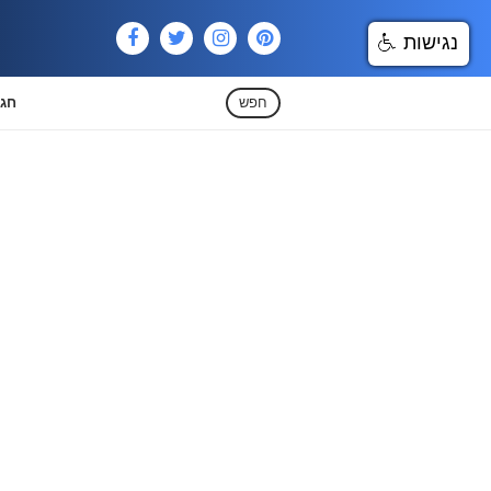
נגישות
חפש
חגי