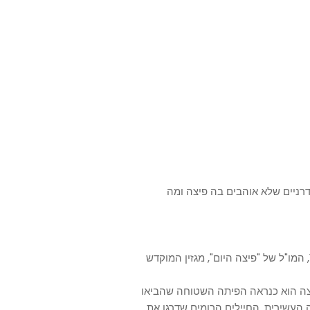
דרניים שלא אוהבים בה פיצה ומה
חודש הפיצה נוצר במקור על ידי גארי דורנל באוקטובר 1984, המו"ל של "פיצה היום", מגזין המוקדש
יצה הוא כנראה הפיתה השטוחה שהביאו
עשירית. החיילים הרומים שדרגו את