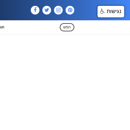
נגישות
חפש
חגי