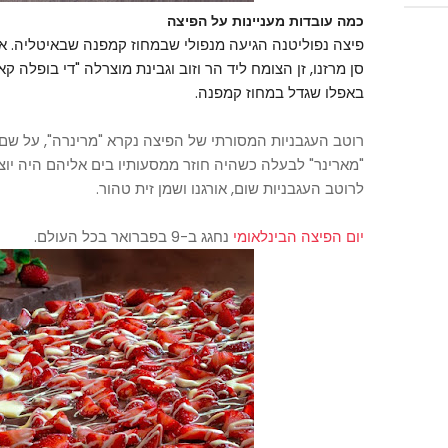
כמה עובדות מעניינות על הפיצה
פיצה נפוליטנה הגיעה מנפולי שבמחוז קמפנה שבאיטליה. א
סן מרזנו, זן הצומח ליד הר וזוב וגבינת מוצרלה "די בופלה
באפלו שגדל במחוז קמפנה.
רוטב העגבניות המסורתי של הפיצה נקרא "מרינרה", על ש
"מארינר" לבעלה כשהיה חוזר ממסעותיו בים אליהם היה יוצ
לרוטב העגבניות שום, אורגנו ושמן זית טהור.
יום הפיצה הבינלאומי
נחגג ב-9 בפברואר בכל העולם.