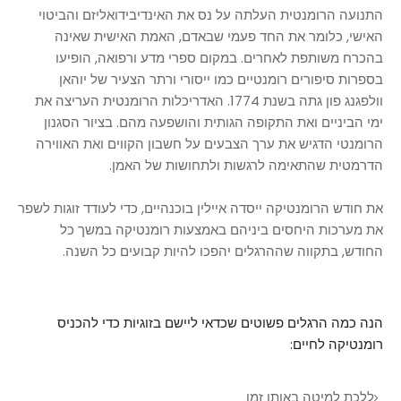
התנועה הרומנטית העלתה על נס את האינדיבידואליזם והביטוי
האישי, כלומר את החד פעמי שבאדם, האמת האישית שאינה
בהכרח משותפת לאחרים. במקום ספרי מדע ורפואה, הופיעו
בספרות סיפורים רומנטיים כמו ייסורי ורתר הצעיר של
יוהאן
וולפגנג פון גתה בשנת 1774. האדריכלות הרומנטית העריצה את
ימי הביניים ואת התקופה הגותית והושפעה מהם. בציור הסגנון
הרומנטי הדגיש את ערך הצבעים על חשבון הקווים ואת האווירה
הדרמטית שהתאימה לרגשות ולתחושות של האמן.
את חודש הרומנטיקה ייסדה איילין בוכנהיים, כדי לעודד זוגות לשפר
את מערכות היחסים ביניהם באמצעות רומנטיקה במשך כל
החודש, בתקווה שההרגלים יהפכו להיות קבועים כל השנה.
הנה כמה הרגלים פשוטים שכדאי ליישם בזוגיות כדי להכניס
רומנטיקה לחיים:
ללכת למיטה באותו זמן