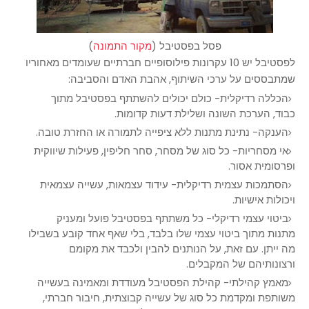
פסל בפסטיבל (
מקור התמונה
)
לפסטיבל יש 10 עקרונות פילוסופיים חברתיים שעומדים מאחוריו
שמתבססים על ערכי השיתוף, אהבת האדם והסביבה:
הכללה רדיקלית- כולם יכולים להשתתף בפסטיבל מתוך
כבוד, הערכת השונה ושלילת דעות קדומות.
הענקה- נתינת מתנות ללא ציפייה לתמורה או החזרת טובה.
אי מסחריות- כל סוג של מסחר, סחר חליפין, פעילות שיווקית
ופרסומית אסור.
הסתמכות עצמית רדיקלית- עידוד עצמאות, עשייה עצמאית
ויכולות אישיות.
ביטוי עצמי רדיקלי- כל משתתף בפסטיבל פועל ומעניק
מתנות מתוך ביטוי עצמי שלו בלבד, בלי שאף אחד קובע בשבילו
מה ייתן. עם זאת, על הנותנים להבין ולכבד את מקומם
ורצונותיהם של המקבלים.
מאמץ קהילתי- קהילת הפסטיבל מעודדת ומאמינה בעשייה
משותפת ומקדמת כל סוג של עשייה קבוצתית, חיבור חברתי,