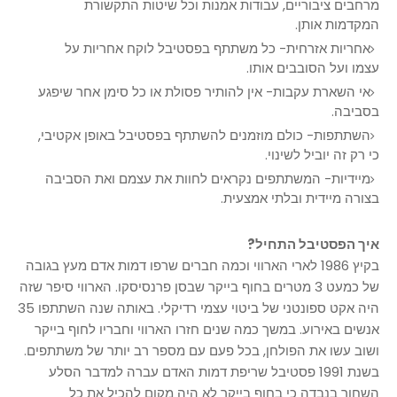
מרחבים ציבוריים, עבודות אמנות וכל שיטות התקשורת
המקדמות אותן.
אחריות אזרחית- כל משתתף בפסטיבל לוקח אחריות על
עצמו ועל הסובבים אותו.
אי השארת עקבות- אין להותיר פסולת או כל סימן אחר שיפגע
בסביבה.
השתתפות- כולם מוזמנים להשתתף בפסטיבל באופן אקטיבי,
כי רק זה יוביל לשינוי.
מיידיות- המשתתפים נקראים לחוות את עצמם ואת הסביבה
בצורה מיידית ובלתי אמצעית.
איך הפסטיבל התחיל?
בקיץ 1986 לארי הארווי וכמה חברים שרפו דמות אדם מעץ בגובה
של כמעט 3 מטרים בחוף בייקר שבסן פרנסיסקו. הארווי סיפר שזה
היה אקט ספונטני של ביטוי עצמי רדיקלי. באותה שנה השתתפו 35
אנשים באירוע. במשך כמה שנים חזרו הארווי וחבריו לחוף בייקר
ושוב עשו את הפולחן, בכל פעם עם מספר רב יותר של משתתפים.
בשנת 1991 פסטיבל שריפת דמות האדם עברה למדבר הסלע
השחור בנבדה כי בחוף בייקר לא היה מקום להכיל את כל