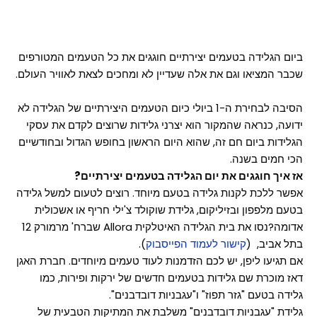
ביום הגלידה בטעמים יצירתיים חוגגים את כל הטעמים המטורפים
שכבר המציאו וגם את אלה שעדיין לא ומחכים לצאת לאוויר העולם.
הסיבה לבחירת ה-1 ביולי כיום הטעמים היצירתיים של הגלידה לא
ידועה, כנראה שהמקור הוא יצרני גלידות שרוצים לקדם את עסקי
הגלידות ביום חם זה, שהוא היום הראשון בחופש הגדול ובחודשיים
הכי חמים בשנה.
אז איך חוגגים את יום הגלידה בטעמים יצירתיים?
אפשר ללכת לקנות גלידה בטעם מיוחד. רוצים לטעום למשל גלידה
בטעם מלפפון ובזיליקום, גלידת שוקולד צ'ילי חריף או אשכולית
אדומה?נסו את בית הגלידה האיטלקית Allora שברח' מרמורק 12
בתל אביב, (
קישור לעמוד הפייסבוק
).
אם תגיעו ליפן, יש לכם הזדמנות לעוד טעמים מיוחדים. חברת האגן
דאז מוכרת שם גלידות בטעמים חדשים של ירקות ופירות, כמו
גלידה בטעם "גזר תפוז" ו"עגבניות דובדבנים".
גלידת "עגבניות דובדבנים" משלבת את המתיקות הטבעית של