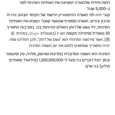
דמות מיתית שלכאורה המציאה את האותיות הסיניות לפני
כ-5,000 שנה".
קנג'י היה לפי האגדה ההיסטוריון הרשמי של הקיסר הצהוב והיו לו
ארבע עיניים.
האגדה מספרת שכאשר קאנג'י המציא את האותיות
הסיניות, ירד גשם של דוחן והאלים והרוחות בכו. בסביבות התאריך
20 באפריל מתחילה תקופת
הגוּ יוּ (באנגלית:
Guyu
, בסינית: 谷
雨), אשר פירושה המילולי הוא "גשם של דוחן", ולכן החליטו שזה
יהיה התאריך שמתאים לחגוג את יום השפה הסינית.
הסינית היא השפה המדוברת במדינות טאיוואן, מלזיה, סין וסינגפור
ובסך הכל דוברים בה מעל ל-1,200,000,000 (מיליארד ומאתיים
מיליון) בני אדם.