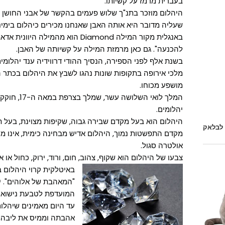
בעברית מרמז על קשיותו.
היהלום מוזכר בתנ"ך שלוש פעמים בהקשר של אבני החושן ש
שעליה מדובר היא אותה האבן שאנחנו מכירים כיהלום בימינו
להכנעה". גם כאן מרמזת המילה על קשיותה של האבן.
בשנת אלף לפני הספירה, הנסיך ההודי דרווידיה ענד יהלומים 
מלכי אירופה בתקופות שונות נהגו לשבץ את היהלום בכתר 
מושפע מכוחו.
המלך לואי הש
יהלומים.
היהלום הוא בעל מקדם שבירה גבוה, שקיפות מצוינת, בעל ת
 לבלאק
מקדם התפשטות נמוך, היהלום אדיש מבחינה כימית, אינו מולי
אולטרה סגול.
צבעו של היהלום הוא שקוף, צהוב, חום, ורוד, ירוק, כחול או א
באיטלקית קרוי היהלום 
"המאהבת של אלוהים". ית
המועדפת לטבעת נישואין
עד היום מאמינים שיהלו
אהבתה וממיס את ליבה, 