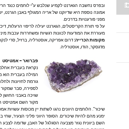
ובפרס נחשבה הגארנט לקמיע שנלבש ע"י לוחמים כנגד הרעל
אמונה נוספת היא שדיוקנו של אריה המגולף באבן הגרנט, ישמ
מפני פורענויות בדרכים.
על פי תורת הקריסטלים, הגארנט יעילה לריפוי הרעלות, דיכ
מעוררת את המודעות לכוונות רגשיות ומשחררות עכבות מיניות.
מקומות הכרייה:
דרום אפריקה, אוסטרליה, ברזיל, סרי לנקה
מדגסקר, הודו, אוסטרליה.
פברואר -
אמטיסט
נקראת בעברית אחלמה
המילה בעברית הוא מה
לספירה, סבר שמקור ה
שויכה באבני החושן 
שיכור". הלוחמים היוונים נהגו לשתות יין מכוסות עשויות אמ
ימנע מהם להיות שיכורים. הסופר היווני פליני הצעיר, שחי
השם ביוונית נגזר מצבעה הסגלגל של האבן, שדומה לצבע היי