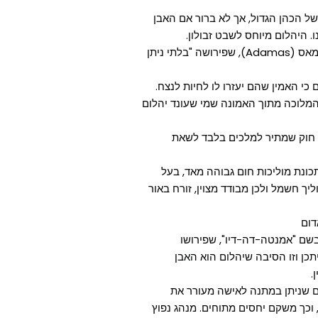
ל הכהן הגדול, אך לא ברור אם האבן
. היהלום מיוחס לשבט זבולון.
באנגלית מקור המילה Diamond הוא מהמילה היוונית אדאמאס (Adamas), שפירושה "בלתי ניתן
כי האמין שהם יעזרו לו לחיות לנצח.
המלוכה מתוך האמונה שמי שעונד יהלום
לושה עשר, שמלך בצרפת במאה ה-17, חוקק חוק שמתיר למלכים בלבד לשאת
כונת מוליכות חום גבוהה מאד, בעל
ך חשמל ולכן מבודד מצוין, זורח באור
דום
בשם "אמנטה-דה-דיו", שפירושו
כן וזו הסיבה שיהלום הוא האבן
.
ם שניתן במתנה לאישה מעורר את
וכך משקם יחסים מתוחים. מנהג נפוץ