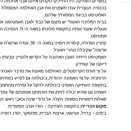
במצרים העתיקה היו החיילים לוקחים איתם אבני אחלמה לש
בכנסיה הנוצרית ענדו חשמנים את אבן האחלמה המסמלת טו
האמטיסט בביגוד המסורתי שלהם.
בבית המלוכה האנגלי יש מקום של כבוד לאבן האמטיסט. א
אנגליה שענד אותה בת
אמטיסט.
קתרין הגדולה, קיסרית רוסיה 
אדומה" שקיבלה מהרי האורל.
האמטיסט הייתה האבן האהובה על הקדוש ולנטיין. טבעתו 
דיוקנו של קופידון.
על פי תורת הקריסטלים, האחלמה מאזנת את מרכזי האנרגי
הרוחנית. על פי האמונה ההודית, ביכולתה גם לסייע בפתיחת
בתקופה העתיקה האמינו ביכולתה להקל על גמילה מהתמכרוי
האמינו גם שהיא יכולה לחזק את חוכמתם ואמונתם של עונדי
סגולות רפואיות נוספות: הקלה על נדודי שינה וכאבי ראש, 
מקום הכרייה:
בתקופה העתיקה - הודו וערב הסעודית.
בימינו - ברזיל, אורוגאי, ארצות הברית, מדגסקר, הודו, רוסיה.