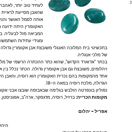
לעתיד טוב יותר, לאהבה 
שהאבן מסייעת לראיית הנ
אותה לסמל האושר והנעו
האקוומרין היתה ידועה ג
המביאה מזל לבעליה. בי
ומגידי עתידות השתמשו 
בתכשיטי בית המלוכה האנגלי משובצת אבן אקוומרין גדולה
של מלכי אנגליה.
ויהלומים, משובצת גם אבן אקוומרין גדולה. הכתר נכלל בין 
אחד מהמקומות בהם נכרית האקוומרין הוא רוסיה, והאבן ה
הגדולה, מלכת רוסיה במאה ה-18.
נפוליון בונפרטה הולבש בגלימה שבאבזמה שובצו אבני אקוומרי
מקומות הכרייה:
ברזיל, רוסיה, מדגסקר, ארה"ב, אפגניסטן, 
אפריל - יהלום
היהל