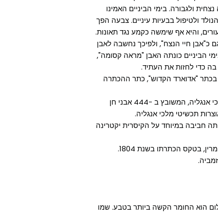
נצחית ולגבורה. בימי הביניים האמינו
ולד ולטיפול בבעיות עיניים. צבעה הפך
רים, והיא אף שימשה כקמע נגד תאונות.
ם כ"אבן חיי הנצח", ולפיכך נחשבה לאבן
מי הביניים כונתה האבן "מראה קסומה",
בה כדי לחזות את העתיד.
 בכתר "אדוארד הקדוש", כתר ההכתרה
בכתר "אדוארד הקדוש", שהוא כתר ההכתרה הרשמי של מלכי אנגליה, המשובץ ב -444 אבני חן
אוצרות תכשיטי מלכי אנגליה.
יתה חביבה במיוחד על הקיסרית יקטרינה
ן, בטקס הכתרתו בשנת 1804.
זמביה.
ום הוא החומר הקשה ביותר בטבע. שמו