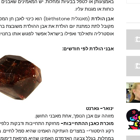
באמצעותן או לטפל בבעיות ומחלות. יש המאמינים שאבנים 
כוחות או מגנות עליו.
אבן הולדת
(מאנגלית birthstone) ה
וא כינוי לאבן חן המ
מקובל לתת כמתנת יום הולדת את אבן ההולדת משובצת בתכ
אוסטרליה ותאילנד ואפילו בישראל אפשר לפגוש אותו בחנוי
אבני הולדת לפי חודשים:
ינואר-
גארנט
מזוהה עם אבן הנופך, אחת מאבני החושן.
מוכרת כאבן ההתחייבות-
מחזקת התחייבות ודבקות כלפי
רקע היסטורי- במצרים העתיקה האמינו שהיא סמל לחיים. ב
במחלות. בגלל צבעה האדמדם האמינו שהיא מרפאת דימומים