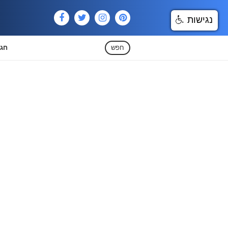
נגישות
חפש
חגי