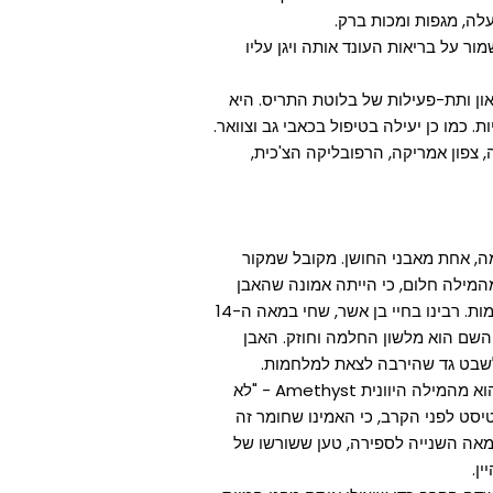
ה, מגפות ומכות ברק.
ור על בריאות העונד אותה ויגן עליו
און ותת-פעילות של בלוטת התריס. היא
 כמו כן יעילה בטיפול בכאבי גב וצוואר.
, צפון אמריקה, הרפובליקה הצ'כית,
, אחת מאבני החושן. מקובל שמקור
מילה חלום, כי הייתה אמונה שהאבן
גורמת לחזיונות ולחלומות. רבינו בחיי בן אשר, שחי במאה ה-14
שם הוא מלשון החלמה וחוזק. האבן
לשבט גד שהירבה לצאת למלחמות.
מקור השם אמטיסט הוא מהמילה היוונית Amethyst - "לא
טיסט לפני הקרב, כי האמינו שחומר זה
 במאה השנייה לספירה, טען ששורשו של
ן.