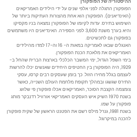
ההיסטוריה של הפופקורן
הפופקורן התגלה לפני אלפי שנים על ידי הילידים האמריקאים
(האינדיאנים). הפופקורן הוא אחת מהצורות העתיקות ביותר של
השימוש בתירס. עדות לקיומו של הפופקורן נמצאה בניו מקסיקו
והיא בערך משנת 3,600 לפני הספירה. האינדיאנים היו משתמשים
בפופקורן גם לתכשיטים.
האנגלים שבאו לאמריקה במאות ה- 16 וה-17 למדו מהילידים
האמריקאים את מלאכת הכנת הפופקורן.
בימי השפל הגדול, ימי המשבר הכלכלי בארצות הברית שהחל ב-
1929, היה הפופקורן בין החטיפים היחידים שאנשים יכלו להרשות
לעצמם בגלל מחירו הזול. כך בזמן שעסקים רבים קרסו, עסקי
התירס שגשגו ובמהלך תקופת מלחמת העולם השנייה, כאשר
צומצמה הקצבת הסוכר, האמריקאים אכלו פופקורן פי שלוש.
בשנת 1970 השיק איש העסקים האמריקאי אורוויל רדנבקר מותג
פופקורן על שמו.
בשנת 1981, גנרל מילס רשם את הפטנט הראשון של שקית פופקורן
להכנה במיקרוגל.