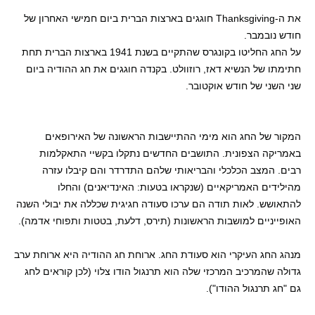
את ה-Thanksgiving חוגגים בארצות הברית ביום חמישי האחרון של
חודש נובמבר.
על החג החליטו בקונגרס שהתקיים בשנת 1941 בארצות הברית תחת
חתימתו של הנשיא דאז, רוזוולט. בקנדה חוגגים את חג ההודיה ביום
שני השני של חודש אוקטובר.
המקור של החג הוא מימי ההתיישבות הראשונה של האירופאים
באמריקה הצפונית. התושבים החדשים נתקלו בקשיי התאקלמות
רבים. המצב הכלכלי והבריאותי שלהם התדרדר והם קיבלו עזרה
מהילידים האמריקאיים (שנקראו בטעות: האינדיאנים) והחלו
להתאושש. לאות תודה הם ערכו סעודה חגיגית שכללה את יבולי השנה
האופייניים למושבות הראשונות (תירס, דלעת, בטטות ותפוחי אדמה).
מנהג החג העיקרי הוא סעודת החג. ארוחת חג ההודיה היא ארוחת ערב
גדולה שהמרכיב המרכזי שלה הוא תרנגול הודו צלוי (לכן קוראים לחג
גם "חג תרנגול ההודו").