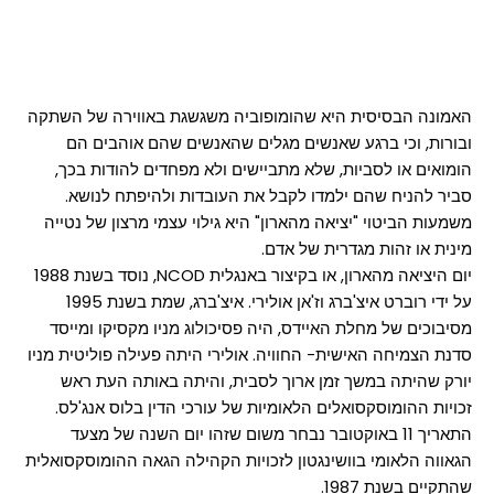
האמונה הבסיסית היא שהומופוביה משגשגת באווירה של השתקה
ובורות, וכי ברגע שאנשים מגלים שהאנשים שהם אוהבים הם
הומואים או לסביות, שלא מתביישים ולא מפחדים להודות בכך,
סביר להניח שהם ילמדו לקבל את העובדות ולהיפתח לנושא.
משמעות הביטוי "יציאה מהארון" היא גילוי עצמי מרצון של נטייה
מינית או זהות מגדרית של אדם.
יום היציאה מהארון, או בקיצור באנגלית NCOD, נוסד בשנת 1988
על ידי רוברט איצ'ברג וז'אן אולירי. איצ'ברג, שמת בשנת 1995
מסיבוכים של מחלת האיידס, היה פסיכולוג מניו מקסיקו ומייסד
סדנת הצמיחה האישית- החוויה. אולירי היתה פעילה פוליטית מניו
יורק שהיתה במשך זמן ארוך לסבית, והיתה באותה העת ראש
זכויות ההומוסקסואלים הלאומיות של עורכי הדין בלוס אנג'לס.
התאריך 11 באוקטובר נבחר משום שזהו יום השנה של מצעד
הגאווה הלאומי בוושינגטון לזכויות הקהילה הגאה ההומוסקסואלית
שהתקיים בשנת 1987.