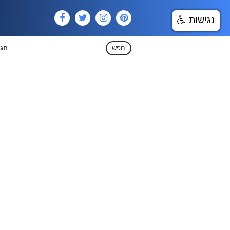
נגישות
חפש
חגי