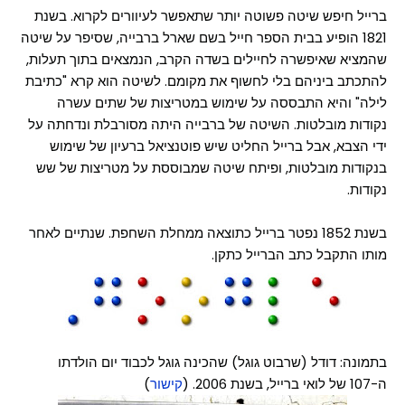
ברייל חיפש שיטה פשוטה יותר שתאפשר לעיוורים לקרוא. בשנת
1821 הופיע בבית הספר חייל בשם שארל ברבייה, שסיפר על שיטה
שהמציא שאיפשרה לחיילים בשדה הקרב, הנמצאים בתוך תעלות,
להתכתב ביניהם בלי לחשוף את מקומם. לשיטה הוא קרא "כתיבת
לילה" והיא התבססה על שימוש במטריצות של שתים עשרה
נקודות מובלטות. השיטה של ברבייה היתה מסורבלת ונדחתה על
ידי הצבא, אבל ברייל החליט שיש פוטנציאל ברעיון של שימוש
בנקודות מובלטות, ופיתח שיטה שמבוססת על מטריצות של שש
נקודות.
בשנת 1852 נפטר ברייל כתוצאה ממחלת השחפת. שנתיים לאחר
מותו התקבל כתב הברייל כתקן.
בתמונה: דודל (שרבוט גוגל) שהכינה גוגל לכבוד יום הולדתו
ה-107 של לואי ברייל, בשנת 2006. (
קישור
)