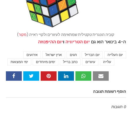
קוביה הונגרית טקטילית שמתאימה לעיוורים ולקויי ראייה (
מקור
)
ה-4 בינואר הוא גם
יום הטריוויה
ו
יום ההיפנוזה
יום העלייה
יום הברייל
חגים
ארץ ישראל
אירועים
Tags
עלייה
עיוורים
כתב ברייל
ימים מיוחדים
ימי המצאות
הוסף רשומת תגובה
0 תגובות
Emoji