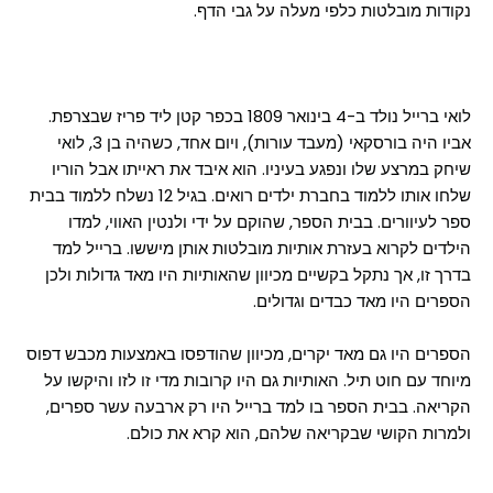
נקודות מובלטות כלפי מעלה על גבי הדף.
לואי ברייל נולד ב-4 בינואר 1809 בכפר קטן ליד פריז שבצרפת.
אביו היה בורסקאי (מעבד עורות), ויום אחד, כשהיה בן 3, לואי
שיחק במרצע שלו ונפגע בעיניו. הוא איבד את ראייתו אבל הוריו
שלחו אותו ללמוד בחברת ילדים רואים. בגיל 12 נשלח ללמוד בבית
ספר לעיוורים. בבית הספר, שהוקם על ידי ולנטין האווי, למדו
הילדים לקרוא בעזרת אותיות מובלטות אותן מיששו. ברייל למד
בדרך זו, אך נתקל בקשיים מכיוון שהאותיות היו מאד גדולות ולכן
הספרים היו מאד כבדים וגדולים.
הספרים היו גם מאד יקרים, מכיוון שהודפסו באמצעות מכבש דפוס
מיוחד עם חוט תיל. האותיות גם היו קרובות מדי זו לזו והיקשו על
הקריאה. בבית הספר בו למד ברייל היו רק ארבעה עשר ספרים,
ולמרות הקושי שבקריאה שלהם, הוא קרא את כולם.