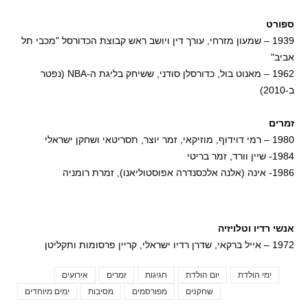
ספורט
1939 – שמעון מזרחי, עורך דין ויושב ראש קבוצת הכדורסל "מכבי תל
אביב"
1962 – מאנוט בול, כדורסלן סודני, ששיחק בליגת ה-NBA (נפטר
ב-2010)
זמרים
1980 – רמי דוידוף, מוזיקאי, זמר יוצר, תסריטאי ושחקן ישראלי
1984- שיין וורד, זמר בריטי
1986- אינה (אלנה אלכסנדרה אפוסטוליאנו), זמרת רומניה
אנשי רדיו וטלויזיה
1972 – אייל ברקאי, שדרן רדיו ישראלי, קריין פרסומות ותקליטן
ימי הולדת
יום הולדת
חגיגות
זמרים
אירועים
Tags
שחקנים
מפורסמים
מסיבות
ימים מיוחדים