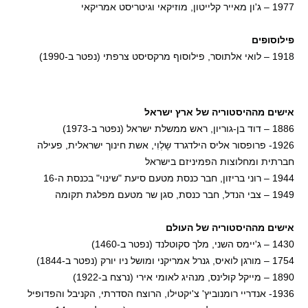
1977 – ג'ון מאייר קלייטון, מוזיקאי וגיטריסט אמריקאי
פילוסופים
1918 – לואי אלתוסר, פילוסוף מרקסיסט צרפתי (נפטר ב-1990)
אישים מההיסטוריה של ארץ ישראל
1886 – דוד בן-גוריון, ראש ממשלת ישראל (נפטר ב-1973)
1926- פרופסור אליס הילדגרד שָלְוִי, אשת חינוך ישראלית, פעילה
חברתית ומחלוצות הפמיניזם בישראל
1944 – רוני בריזון, חבר כנסת מטעם סיעת "שינוי" בכנסת ה-16
1949 – צבי הנדל, חבר כנסת, סגן שר מטעם מפלגת תקומה
אישים מההיסטוריה של העולם
1430 – ג'יימס השני, מלך סקוטלנד (נפטר ב-1460)
1754 – מורגן לואיס, גנרל אמריקני ומושל ניו יורק (נפטר ב-1844)
1890 – מייקל קולינס, מנהיג לאומי אירי (נרצח ב-1922)
1936- אנדריי רומנוביץ' צ'יקטילו, הרוצח הסדרתי, הקניבל והפדופיל