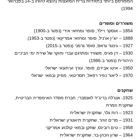
המפורסם ביותר בתולדות ברית המועצות (הוצא להורג ב-14 בפברואר
1994)
משוררים וסופרים
1854 – אוסקר ויילד, סופר ומחזאי אירי (נפטר ב-1900)
1888 – יוג'ין או'ניל, סופר ומחזאי אמריקאי (נפטר ב-1953)
1927 – גינטר גראס, סופר גרמני (נפטר ב-2015)
1930 – דן פגיס, משורר ומתרגם עברי וחוקר של שירת ימי הביניים
היהודית (נפטר ב-1986)
1950 – איטו אבירם, סופר, עורך ועיתונאי ישראלי
1970 – ליאור כפיר רפאל, תסריטאי, מפיק ובמאי ישראלי
שחקנים
1925- אנג'לה בריג'יד לאנסברי, חברת מסדר האימפריה הבריטית,
שחקנית וזמרת
1923 – רות גלר, שחקנית ישראלית
1931 – מרים זוהר, שחקנית תיאטרון ישראלית
1958 – טים רובינס, שחקן ובמאי קולנוע אמריקני
1964 – שרון הכהן-בר, שחקנית ישראלית